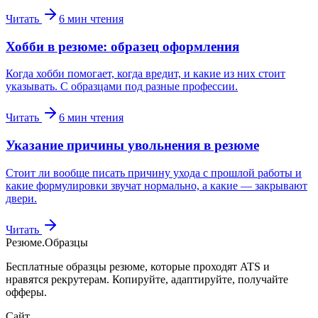
Читать
6
мин чтения
Хобби в резюме: образец оформления
Когда хобби помогает, когда вредит, и какие из них стоит
указывать. С образцами под разные профессии.
Читать
6
мин чтения
Указание причины увольнения в резюме
Стоит ли вообще писать причину ухода с прошлой работы и
какие формулировки звучат нормально, а какие — закрывают
двери.
Читать
Резюме
.
Образцы
Бесплатные образцы резюме, которые проходят ATS и
нравятся рекрутерам. Копируйте, адаптируйте, получайте
офферы.
Сайт