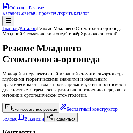
Образцы
.
Резюме
Каталог
Советы
О проекте
Открыть каталог
Главная
/
Каталог
/
Резюме Младшего Стоматолога-ортопеда
Младший Стоматолог-ортопед
Стажёр
Хронологический
Резюме Младшего
Стоматолога-ортопеда
Молодой и перспективный младший стоматолог-ортопед, с
глубокими теоретическими знаниями и начальным
практическим опытом в протезировании, снятии оттисков и
диагностике. Стремлюсь к развитию и освоению передовых
методик в ортопедической стоматологии.
Бесплатный конструктор
Скопировать всё резюме
резюме
Вакансии
Поделиться
Контакты