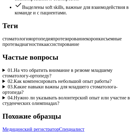
Выделены soft skills, важные для взаимодействия в
команде и с пациентами.
Теги
стоматология
ортопедия
протезирование
коронки
съемные
протезы
диагностика
ассистирование
Частые вопросы
01
.
На что обратить внимание в резюме младшему
стоматологу-ортопеду?
02
.
Как компенсировать небольшой опыт работы?
03
.
Какие навыки важны для младшего стоматолога-
ортопеда?
04
.
Нужно ли указывать волонтерский опыт или участие в
студенческих олимпиадах?
Похожие образцы
Медицинский регистратор
Специалист