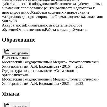
зуботехнического оборудования
Диагностика зубочелюстных
аномалий
Использование рентген-аппарата
Подготовка к
протезированию
Обработка корневых каналов
Знание
материалов для протезирования
Стоматологическая анатомия
Soft skills
Аккуратность
Внимательность к деталям
Быстрое
обучение
Ответственность
Работа в команде
Эмпатия
Образование
Скопировать
Врач-стоматолог
Московский Государственный Медико-Стоматологический
Университет им. А.И. Евдокимова
·
2016 — 2021
Ординатура по специальности «Стоматология
ортопедическая»
Московский Государственный Медико-Стоматологический
Университет им. А.И. Евдокимова
·
2021 — 2023
Языки