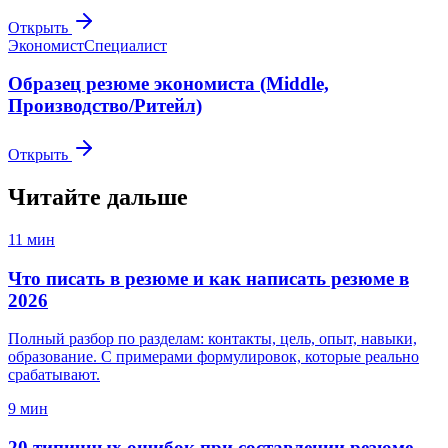
Открыть
Экономист
Специалист
Образец резюме экономиста (Middle,
Производство/Ритейл)
Открыть
Читайте дальше
11
мин
Что писать в резюме и как написать резюме в
2026
Полный разбор по разделам: контакты, цель, опыт, навыки,
образование. С примерами формулировок, которые реально
срабатывают.
9
мин
20 типичных ошибок при составлении резюме