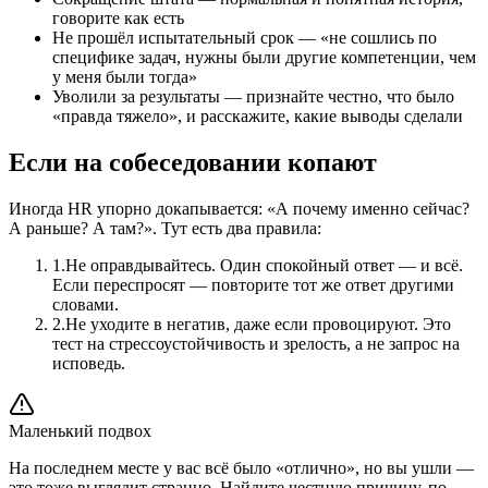
говорите как есть
Не прошёл испытательный срок — «не сошлись по
специфике задач, нужны были другие компетенции, чем
у меня были тогда»
Уволили за результаты — признайте честно, что было
«правда тяжело», и расскажите, какие выводы сделали
Если на собеседовании копают
Иногда HR упорно докапывается: «А почему именно сейчас?
А раньше? А там?». Тут есть два правила:
1
.
Не оправдывайтесь. Один спокойный ответ — и всё.
Если переспросят — повторите тот же ответ другими
словами.
2
.
Не уходите в негатив, даже если провоцируют. Это
тест на стрессоустойчивость и зрелость, а не запрос на
исповедь.
Маленький подвох
На последнем месте у вас всё было «отлично», но вы ушли —
это тоже выглядит странно. Найдите честную причину, по