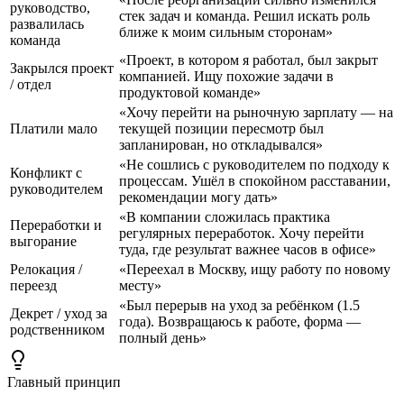
руководство,
стек задач и команда. Решил искать роль
развалилась
ближе к моим сильным сторонам»
команда
«Проект, в котором я работал, был закрыт
Закрылся проект
компанией. Ищу похожие задачи в
/ отдел
продуктовой команде»
«Хочу перейти на рыночную зарплату — на
Платили мало
текущей позиции пересмотр был
запланирован, но откладывался»
«Не сошлись с руководителем по подходу к
Конфликт с
процессам. Ушёл в спокойном расставании,
руководителем
рекомендации могу дать»
«В компании сложилась практика
Переработки и
регулярных переработок. Хочу перейти
выгорание
туда, где результат важнее часов в офисе»
Релокация /
«Переехал в Москву, ищу работу по новому
переезд
месту»
«Был перерыв на уход за ребёнком (1.5
Декрет / уход за
года). Возвращаюсь к работе, форма —
родственником
полный день»
Главный принцип