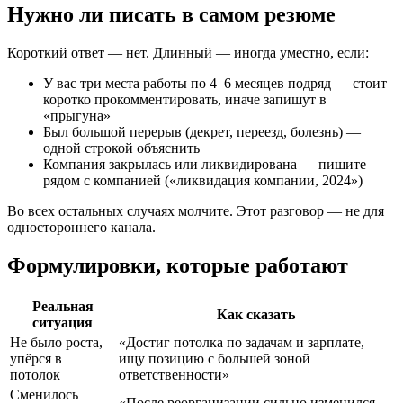
Нужно ли писать в самом резюме
Короткий ответ — нет. Длинный — иногда уместно, если:
У вас три места работы по 4–6 месяцев подряд — стоит
коротко прокомментировать, иначе запишут в
«прыгуна»
Был большой перерыв (декрет, переезд, болезнь) —
одной строкой объяснить
Компания закрылась или ликвидирована — пишите
рядом с компанией («ликвидация компании, 2024»)
Во всех остальных случаях молчите. Этот разговор — не для
одностороннего канала.
Формулировки, которые работают
Реальная
Как сказать
ситуация
Не было роста,
«Достиг потолка по задачам и зарплате,
упёрся в
ищу позицию с большей зоной
потолок
ответственности»
Сменилось
«После реорганизации сильно изменился