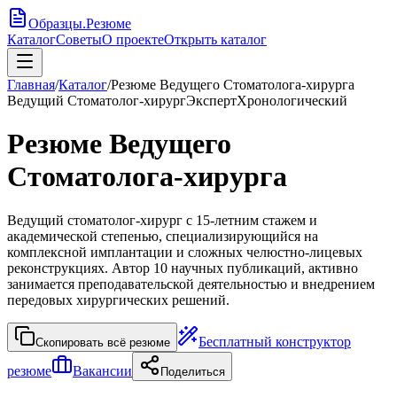
Образцы
.
Резюме
Каталог
Советы
О проекте
Открыть каталог
Главная
/
Каталог
/
Резюме Ведущего Стоматолога-хирурга
Ведущий Стоматолог-хирург
Эксперт
Хронологический
Резюме Ведущего
Стоматолога-хирурга
Ведущий стоматолог-хирург с 15-летним стажем и
академической степенью, специализирующийся на
комплексной имплантации и сложных челюстно-лицевых
реконструкциях. Автор 10 научных публикаций, активно
занимается преподавательской деятельностью и внедрением
передовых хирургических решений.
Бесплатный конструктор
Скопировать всё резюме
резюме
Вакансии
Поделиться