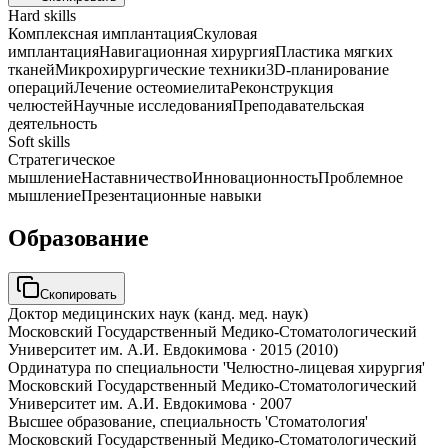
Hard skills
Комплексная имплантация
Скуловая
имплантация
Навигационная хирургия
Пластика мягких
тканей
Микрохирургические техники
3D-планирование
операций
Лечение остеомиелита
Реконструкция
челюстей
Научные исследования
Преподавательская
деятельность
Soft skills
Стратегическое
мышление
Наставничество
Инновационность
Проблемное
мышление
Презентационные навыки
Образование
Скопировать
Доктор медицинских наук (канд. мед. наук)
Московский Государственный Медико-Стоматологический
Университет им. А.И. Евдокимова
·
2015 (2010)
Ординатура по специальности 'Челюстно-лицевая хирургия'
Московский Государственный Медико-Стоматологический
Университет им. А.И. Евдокимова
·
2007
Высшее образование, специальность 'Стоматология'
Московский Государственный Медико-Стоматологический