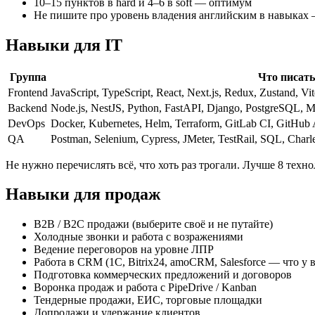
10–15 пунктов в hard и 4–6 в soft — оптимум
Не пишите про уровень владения английским в навыках 
Навыки для IT
Группа
Что писать
Frontend
JavaScript, TypeScript, React, Next.js, Redux, Zustand, V
Backend
Node.js, NestJS, Python, FastAPI, Django, PostgreSQL,
DevOps
Docker, Kubernetes, Helm, Terraform, GitLab CI, GitHub
QA
Postman, Selenium, Cypress, JMeter, TestRail, SQL, Charle
Не нужно перечислять всё, что хоть раз трогали. Лучше 8 техн
Навыки для продаж
B2B / B2C продажи (выберите своё и не путайте)
Холодные звонки и работа с возражениями
Ведение переговоров на уровне ЛПР
Работа в CRM (1С, Bitrix24, amoCRM, Salesforce — что у 
Подготовка коммерческих предложений и договоров
Воронка продаж и работа с PipeDrive / Kanban
Тендерные продажи, ЕИС, торговые площадки
Допродажи и удержание клиентов