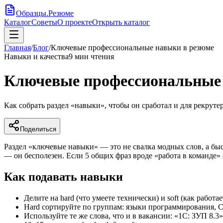
Образцы
.
Резюме
Каталог
Советы
О проекте
Открыть каталог
Главная
/
Блог
/
Ключевые профессиональные навыки в резюме
Навыки и качества
9
мин чтения
Ключевые профессиональные
Как собрать раздел «навыки», чтобы он сработал и для рекрут
Поделиться
Раздел «ключевые навыки» — это не свалка модных слов, а бы
— он бесполезен. Если 5 общих фраз вроде «работа в команде»
Как подавать навыки
Делите на hard (что умеете технически) и soft (как работа
Hard сортируйте по группам: языки программирования,
Используйте те же слова, что и в вакансии: «1С: ЗУП 8.3»