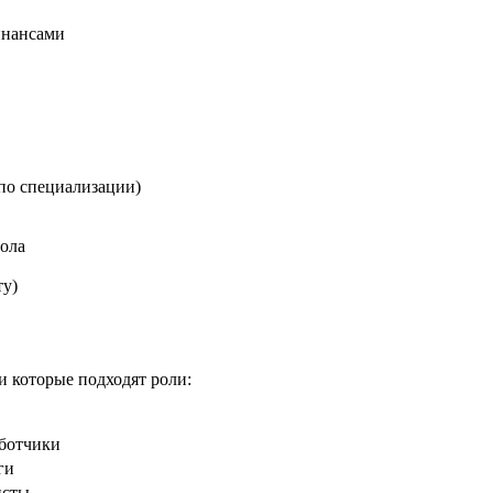
инансами
по специализации)
тола
ту)
и которые подходят роли:
аботчики
ги
исты