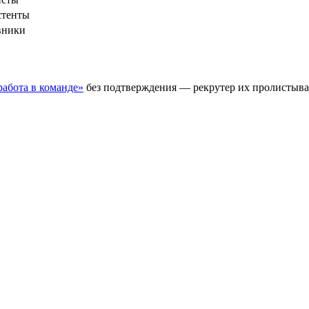
стенты
вники
работа в команде»
без подтверждения — рекрутер их пролистывае