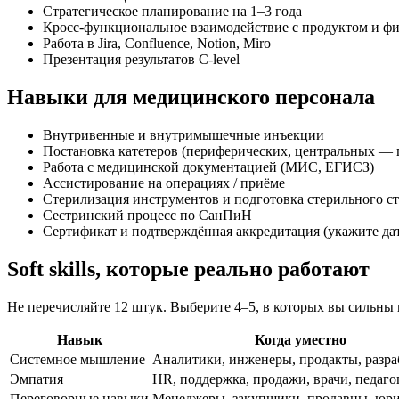
Стратегическое планирование на 1–3 года
Кросс-функциональное взаимодействие с продуктом и ф
Работа в Jira, Confluence, Notion, Miro
Презентация результатов C-level
Навыки для медицинского персонала
Внутривенные и внутримышечные инъекции
Постановка катетеров (периферических, центральных — 
Работа с медицинской документацией (МИС, ЕГИСЗ)
Ассистирование на операциях / приёме
Стерилизация инструментов и подготовка стерильного с
Сестринский процесс по СанПиН
Сертификат и подтверждённая аккредитация (укажите да
Soft skills, которые реально работают
Не перечисляйте 12 штук. Выберите 4–5, в которых вы сильны 
Навык
Когда уместно
Системное мышление
Аналитики, инженеры, продакты, разр
Эмпатия
HR, поддержка, продажи, врачи, педаго
Переговорные навыки
Менеджеры, закупщики, продавцы, юр