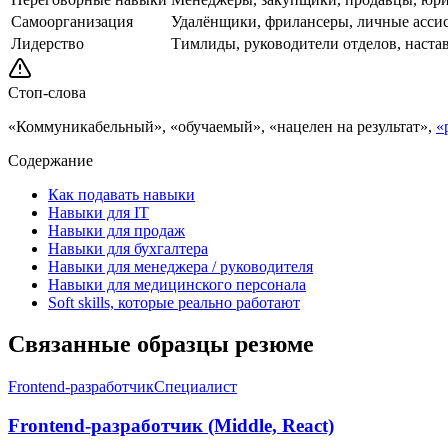
Самоорганизация
Удалёнщики, фрилансеры, личные асси
Лидерство
Тимлиды, руководители отделов, наста
Стоп-слова
«Коммуникабельный», «обучаемый», «нацелен на результат»,
«
Содержание
Как подавать навыки
Навыки для IT
Навыки для продаж
Навыки для бухгалтера
Навыки для менеджера / руководителя
Навыки для медицинского персонала
Soft skills, которые реально работают
Связанные образцы резюме
Frontend-разработчик
Специалист
Frontend-разработчик (Middle, React)