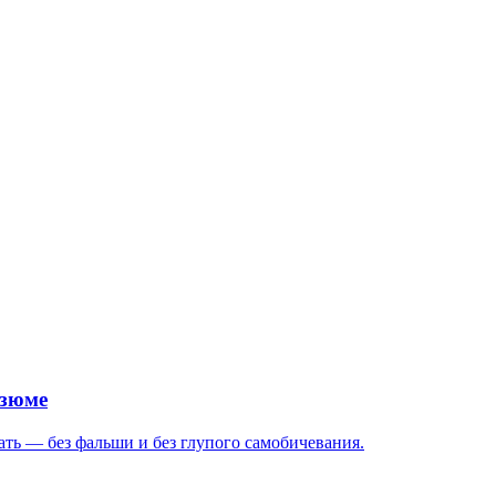
езюме
ать — без фальши и без глупого самобичевания.