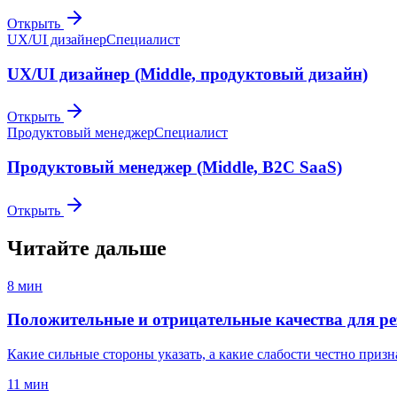
Открыть
UX/UI дизайнер
Специалист
UX/UI дизайнер (Middle, продуктовый дизайн)
Открыть
Продуктовый менеджер
Специалист
Продуктовый менеджер (Middle, B2C SaaS)
Открыть
Читайте дальше
8
мин
Положительные и отрицательные качества для р
Какие сильные стороны указать, а какие слабости честно призн
11
мин