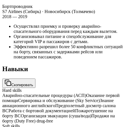
Бортпроводник
S7 Airlines (Сибирь)
· Новосибирск (Толмачево)
2018 — 2019
Осуществлял приемку и проверку аварийно-
спасательного оборудования перед каждым вылетом.
Организовывал питание и спецобслуживание для
категорий VIP и пассажиров с детьми.
Эффективно разрешил более 50 конфликтных ситуаций
на борту, связанных с задержками рейсов или
поведением пассажиров.
Навыки
Скопировать
Hard skills
Аварийно-спасательные процедуры (АСП)
Оказание первой
помощи
Сервировка и обслуживание (Sky Service)
Знание
авиационного английского
Предполетный досмотр салона
ВС
Работа с бортовой документацией
Пожаротушение на
борту ВС
Организация эвакуации (суша/вода)
Продажи на
борту (Duty Free) drug-free
Soft skills