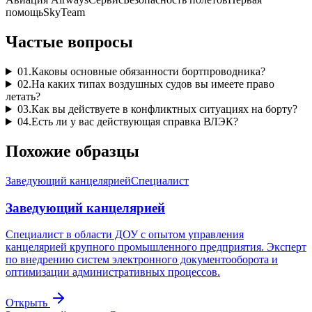
помощь
SkyTeam
Частые вопросы
01
.
Каковы основные обязанности бортпроводника?
02
.
На каких типах воздушных судов вы имеете право
летать?
03
.
Как вы действуете в конфликтных ситуациях на борту?
04
.
Есть ли у вас действующая справка ВЛЭК?
Похожие образцы
Заведующий канцелярией
Специалист
Заведующий канцелярией
Специалист в области ДОУ с опытом управления
канцелярией крупного промышленного предприятия. Эксперт
по внедрению систем электронного документооборота и
оптимизации административных процессов.
Открыть