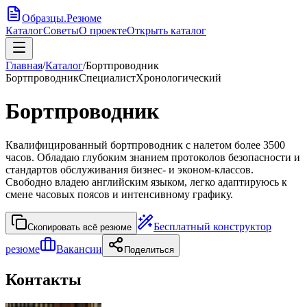
Образцы
.
Резюме
Каталог
Советы
О проекте
Открыть каталог
Главная
/
Каталог
/
Бортпроводник
Бортпроводник
Специалист
Хронологический
Бортпроводник
Квалифицированный бортпроводник с налетом более 3500
часов. Обладаю глубоким знанием протоколов безопасности и
стандартов обслуживания бизнес- и эконом-классов.
Свободно владею английским языком, легко адаптируюсь к
смене часовых поясов и интенсивному графику.
Бесплатный конструктор
Скопировать всё резюме
резюме
Вакансии
Поделиться
Контакты