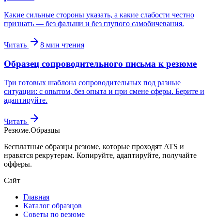
Какие сильные стороны указать, а какие слабости честно
признать — без фальши и без глупого самобичевания.
Читать
8
мин чтения
Образец сопроводительного письма к резюме
Три готовых шаблона сопроводительных под разные
ситуации: с опытом, без опыта и при смене сферы. Берите и
адаптируйте.
Читать
Резюме
.
Образцы
Бесплатные образцы резюме, которые проходят ATS и
нравятся рекрутерам. Копируйте, адаптируйте, получайте
офферы.
Сайт
Главная
Каталог образцов
Советы по резюме