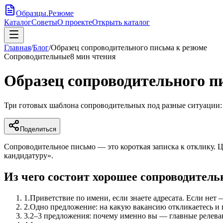
Образцы
.
Резюме
Каталог
Советы
О проекте
Открыть каталог
Главная
/
Блог
/
Образец сопроводительного письма к резюме
Сопроводительные
8
мин чтения
Образец сопроводительного п
Три готовых шаблона сопроводительных под разные ситуации: с
Поделиться
Сопроводительное письмо — это короткая записка к отклику. Ц
кандидатуру».
Из чего состоит хорошее сопроводитель
1
.
Приветствие по имени, если знаете адресата. Если нет 
2
.
Одно предложение: на какую вакансию откликаетесь и 
3
.
2–3 предложения: почему именно вы — главные релев