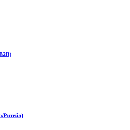
 B2B)
о/Ритейл)