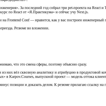
нерия». За последний год собрал три pet-проекта на React и Ty
 курс по React от «Я.Практикума» и сейчас учу Next.js.
 на Frontend Conf — нравится, как у вас построен инженерный 
переезда. Резюме во вложении.
имаю, что это смена сферы, поэтому объясню сразу.
 из них вёл сквозную аналитику и атрибуцию в продуктовой коман
» в Karpov.Courses, выпускной проект — модель оттока клиентов 
-минус позиции и доказать делом. К резюме прилагаю ссылку на 