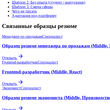
Шаблон 2. Без опыта (студент / выпускник)
Шаблон 3. Смена сферы
Чего не писать
Адаптация под платформу
Связанные образцы резюме
Менеджер по продажам
Специалист
Образец резюме менеджера по продажам (Middle,
Открыть
Frontend-разработчик
Специалист
Frontend-разработчик (Middle, React)
Открыть
Экономист
Специалист
Образец резюме экономиста (Middle, Производств
Открыть