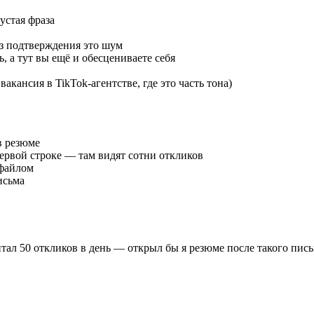
устая фраза
з подтверждения это шум
, а тут вы ещё и обесцениваете себя
акансия в TikTok-агентстве, где это часть тона)
в резюме
первой строке — там видят сотни откликов
 файлом
исьма
итал 50 откликов в день — открыл бы я резюме после такого пис