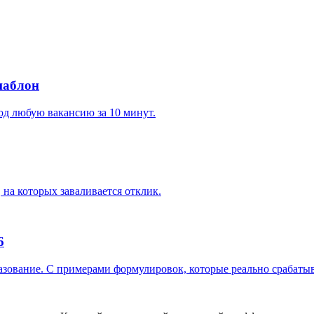
шаблон
под любую вакансию за 10 минут.
, на которых заваливается отклик.
6
разование. С примерами формулировок, которые реально срабаты