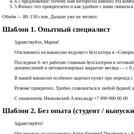
4
.
1 предложение: почему вам интересна именно эта компа
5
.
Финал: что прикреплено и как удобнее с вами связаться
Объём — 80–150 слов. Дальше уже не читают.
Шаблон 1. Опытный специалист
Здравствуйте, Мария!
Откликаюсь на вакансию ведущего бухгалтера в «Северная
Последние 6 лет работаю главным бухгалтером в оптовой 
доначислений и автоматизировал закрытие месяца — с 9 д
В вашей вакансии особенно зацепил пункт про переход с 
Резюме прикрепил. Удобно созвониться в любой будний д
С уважением, Ивановский Александр +7 999 000 00 00
Шаблон 2. Без опыта (студент / выпуск
Здравствуйте!
Откликаюсь на стажировку Junior Frontend Developer в «