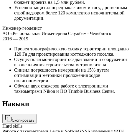
бюджет проекта на 1,5 млн рублей.
Успешно защитил перед заказчиком и государственным
стройнадзором более 120 комплектов исполнительной
документации.
Инженер-геодезист
АО «Региональная Инженерная Служба»
· Челябинск
2016 — 2019
Провел топографическую съемку территории площадью
120 Га для проектирования коттеджного поселка.
Осуществлял мониторинг осадки зданий и сооружений
в зоне влияния строительства метрополитена.
Снизил погрешность измерений на 15% путем
оптимизации методики проложения ходов
полигонометрии.
Обучил двух стажеров работе с электронными
тахеометрами Nikon и ПО Trimble Business Center.
Навыки
Скопировать
Hard skills
Работа с тахеометрами Leica и Sokkia
GNSS измерения (RTK,