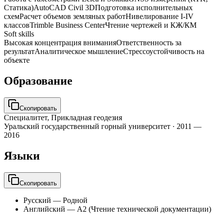
Статика)
AutoCAD Civil 3D
Подготовка исполнительных
схем
Расчет объемов земляных работ
Нивелирование I-IV
классов
Trimble Business Center
Чтение чертежей и КЖ/КМ
Soft skills
Высокая концентрация внимания
Ответственность за
результат
Аналитическое мышление
Стрессоустойчивость на
объекте
Образование
Скопировать
Специалитет, Прикладная геодезия
Уральский государственный горный университет
·
2011 —
2016
Языки
Скопировать
Русский
—
Родной
Английский
—
A2 (Чтение технической документации)