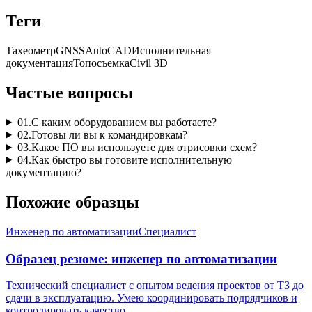
Теги
Тахеометр
GNSS
AutoCAD
Исполнительная
документация
Топосъемка
Civil 3D
Частые вопросы
01
.
С каким оборудованием вы работаете?
02
.
Готовы ли вы к командировкам?
03
.
Какое ПО вы используете для отрисовки схем?
04
.
Как быстро вы готовите исполнительную
документацию?
Похожие образцы
Инженер по автоматизации
Специалист
Образец резюме: инженер по автоматизации
Технический специалист с опытом ведения проектов от ТЗ до
сдачи в эксплуатацию. Умею координировать подрядчиков и
контролировать качество.