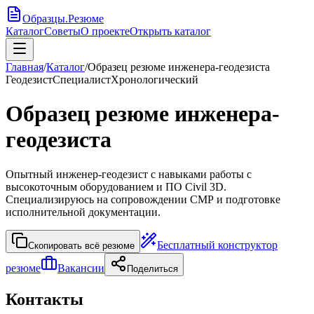
Образцы
.
Резюме
Каталог
Советы
О проекте
Открыть каталог
Главная
/
Каталог
/
Образец резюме инженера-геодезиста
Геодезист
Специалист
Хронологический
Образец резюме инженера-
геодезиста
Опытный инженер-геодезист с навыками работы с
высокоточным оборудованием и ПО Civil 3D.
Специализируюсь на сопровождении СМР и подготовке
исполнительной документации.
Бесплатный конструктор
Скопировать всё резюме
резюме
Вакансии
Поделиться
Контакты