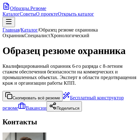
Образцы
.
Резюме
Каталог
Советы
О проекте
Открыть каталог
Главная
/
Каталог
/
Образец резюме охранника
Охранник
Специалист
Хронологический
Образец резюме охранника
Квалифицированный охранник 6-го разряда с 8-летним
стажем обеспечения безопасности на коммерческих и
промышленных объектах. Эксперт в области предотвращения
краж и организации работы КПП.
Бесплатный конструктор
Скопировать всё резюме
резюме
Вакансии
Поделиться
Контакты