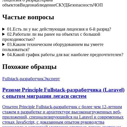
объектов
Видеонаблюдение
СКУД
Безопасность
ЧОП
Частые вопросы
01
.
Есть ли у вас действующая лицензия и 6-й разряд?
02
.
Работали ли вы ранее на объектах с большой
проходимостью?
03
.
Каким техническим оборудованием вы умеете
пользоваться?
04
.
Какой график работы для вас наиболее предпочтителен?
Похожие образцы
Fullstack-разработчик
Эксперт
Резюме Principle Fullstack-разработчика (Laravel)
с опытом миграции легаси систем
Опытен Principle Fullstack-разработчик с более чем 12-летним
стажем в разработке и архитектуре высоконагруженных веб-
приложений, специализирующийся на Laravel и современных
стеках JavaScript, с доказанным опытом руководства