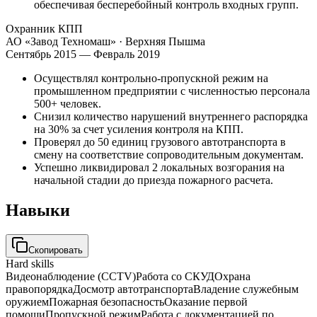
обеспечивая бесперебойный контроль входных групп.
Охранник КПП
АО «Завод Техномаш»
· Верхняя Пышма
Сентябрь 2015 — Февраль 2019
Осуществлял контрольно-пропускной режим на
промышленном предприятии с численностью персонала
500+ человек.
Снизил количество нарушений внутреннего распорядка
на 30% за счет усиления контроля на КПП.
Проверял до 50 единиц грузового автотранспорта в
смену на соответствие сопроводительным документам.
Успешно ликвидировал 2 локальных возгорания на
начальной стадии до приезда пожарного расчета.
Навыки
Скопировать
Hard skills
Видеонаблюдение (CCTV)
Работа со СКУД
Охрана
правопорядка
Досмотр автотранспорта
Владение служебным
оружием
Пожарная безопасность
Оказание первой
помощи
Пропускной режим
Работа с документацией по