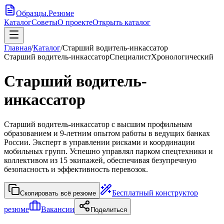
Образцы
.
Резюме
Каталог
Советы
О проекте
Открыть каталог
Главная
/
Каталог
/
Старший водитель-инкассатор
Старший водитель-инкассатор
Специалист
Хронологический
Старший водитель-
инкассатор
Старший водитель-инкассатор с высшим профильным
образованием и 9-летним опытом работы в ведущих банках
России. Эксперт в управлении рисками и координации
мобильных групп. Успешно управлял парком спецтехники и
коллективом из 15 экипажей, обеспечивая безупречную
безопасность и эффективность перевозок.
Бесплатный конструктор
Скопировать всё резюме
резюме
Вакансии
Поделиться