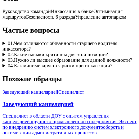
Руководство командой
Инкассация в банке
Оптимизация
маршрутов
Безопасность 6 разряда
Управление автопарком
Частые вопросы
01
.
Чем отличаются обязанности старшего водителя-
инкассатора?
02
.
Какие навыки критичны для этой позиции?
03
.
Нужно ли высшее образование для данной должности?
04
.
Как минимизируются риски при инкассации?
Похожие образцы
Заведующий канцелярией
Специалист
Заведующий канцелярией
Специалист в области ДОУ с опытом управления
канцелярией крупного промышленного предприятия. Эксперт
по внедрению систем электронного документооборота и
оптимизации административных процессов.