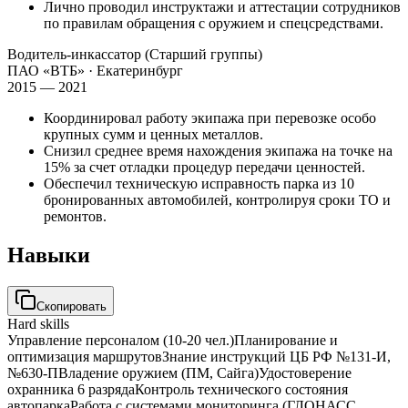
Лично проводил инструктажи и аттестации сотрудников
по правилам обращения с оружием и спецсредствами.
Водитель-инкассатор (Старший группы)
ПАО «ВТБ»
· Екатеринбург
2015 — 2021
Координировал работу экипажа при перевозке особо
крупных сумм и ценных металлов.
Снизил среднее время нахождения экипажа на точке на
15% за счет отладки процедур передачи ценностей.
Обеспечил техническую исправность парка из 10
бронированных автомобилей, контролируя сроки ТО и
ремонтов.
Навыки
Скопировать
Hard skills
Управление персоналом (10-20 чел.)
Планирование и
оптимизация маршрутов
Знание инструкций ЦБ РФ №131-И,
№630-П
Владение оружием (ПМ, Сайга)
Удостоверение
охранника 6 разряда
Контроль технического состояния
автопарка
Работа с системами мониторинга (ГЛОНАСС,