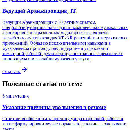
Ведущий Аранжировщик, IT
Ведущий Аранжировщик с 10-летним опытом,
специализирующийся на создании комплексных музыкальных
аранжировок для различных медиапроектов, включая
разработку саундтреков для VR/AR решений и интерактивных
приложений. Обладаю исключительными навыками в
музыкальном производстве, лидерстве и управлении
командной работой, демонстрируя постоянное стремление к
инновациям и высочайшему качеству звука.
Открыть
Полезные статьи по теме
6
мин чтения
Указание причины увольнения в резюме
Стоит ли вообще писать причину ухода с прошлой работы и
какие формулировки звучат нормально, а какие — закрывают
двери.