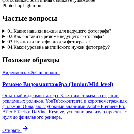
фотосъемка
Событийная съемка
Ретушь
Adobe
Photoshop
Lightroom
Частые вопросы
01
.
Какие навыки важны для ведущего фотографа?
02
.
Как составить резюме ведущего фотографа?
03
.
Нужно ли портфолио для фотографа?
04
.
Какой уровень английского нужен фотографу?
Похожие образцы
Видеомонтажёр
Специалист
Резюме Видеомонтажёра (Junior/Mid-level)
Опытный видеомонтажёр с 3-летним стажем в создании
рекламных роликов, YouTube-контента и короткометражных
фильмов. Обладаю глубокими знаниями Adobe Premiere Pro,
After Effects и DaVinci Resolve, успешно реализую проекты с
нуля до финального рендера.
Открыть