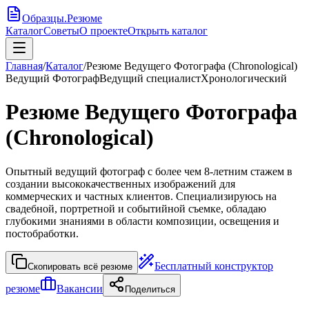
Образцы
.
Резюме
Каталог
Советы
О проекте
Открыть каталог
Главная
/
Каталог
/
Резюме Ведущего Фотографа (Chronological)
Ведущий Фотограф
Ведущий специалист
Хронологический
Резюме Ведущего Фотографа
(Chronological)
Опытный ведущий фотограф с более чем 8-летним стажем в
создании высококачественных изображений для
коммерческих и частных клиентов. Специализируюсь на
свадебной, портретной и событийной съемке, обладаю
глубокими знаниями в области композиции, освещения и
постобработки.
Бесплатный конструктор
Скопировать всё резюме
резюме
Вакансии
Поделиться