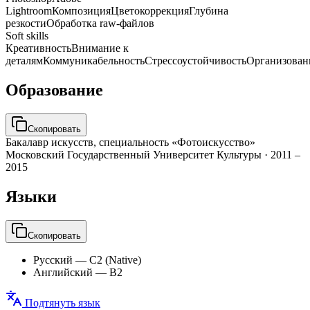
Lightroom
Композиция
Цветокоррекция
Глубина
резкости
Обработка raw-файлов
Soft skills
Креативность
Внимание к
деталям
Коммуникабельность
Стрессоустойчивость
Организован
Образование
Скопировать
Бакалавр искусств, специальность «Фотоискусство»
Московский Государственный Университет Культуры
·
2011 –
2015
Языки
Скопировать
Русский
—
C2 (Native)
Английский
—
B2
Подтянуть язык