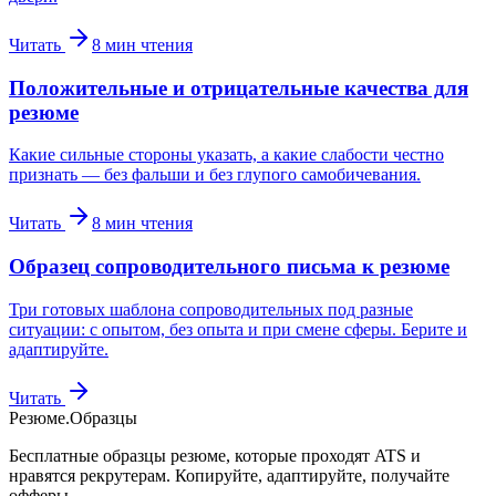
Читать
8
мин чтения
Положительные и отрицательные качества для
резюме
Какие сильные стороны указать, а какие слабости честно
признать — без фальши и без глупого самобичевания.
Читать
8
мин чтения
Образец сопроводительного письма к резюме
Три готовых шаблона сопроводительных под разные
ситуации: с опытом, без опыта и при смене сферы. Берите и
адаптируйте.
Читать
Резюме
.
Образцы
Бесплатные образцы резюме, которые проходят ATS и
нравятся рекрутерам. Копируйте, адаптируйте, получайте
офферы.