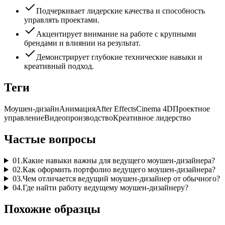
Подчеркивает лидерские качества и способность
управлять проектами.
Акцентирует внимание на работе с крупными
брендами и влиянии на результат.
Демонстрирует глубокие технические навыки и
креативный подход.
Теги
Моушен-дизайн
Анимация
After Effects
Cinema 4D
Проектное
управление
Видеопроизводство
Креативное лидерство
Частые вопросы
01
.
Какие навыки важны для ведущего моушен-дизайнера?
02
.
Как оформить портфолио ведущего моушен-дизайнера?
03
.
Чем отличается ведущий моушен-дизайнер от обычного?
04
.
Где найти работу ведущему моушен-дизайнеру?
Похожие образцы