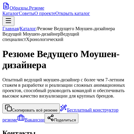
Образцы
.
Резюме
Каталог
Советы
О проекте
Открыть каталог
Главная
/
Каталог
/
Резюме Ведущего Моушен-дизайнера
Ведущий Моушен-дизайнер
Ведущий
специалист
Хронологический
Резюме Ведущего Моушен-
дизайнера
Опытный ведущий моушен-дизайнер с более чем 7-летним
стажем в разработке и реализации сложных анимационных
проектов, способный руководить командой и обеспечивать
высокое качество визуализации для крупных брендов.
Бесплатный конструктор
Скопировать всё резюме
резюме
Вакансии
Поделиться
Контакты