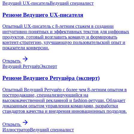
Ведущий UX-писатель
Ведущий специалист
Резюме Ведущего UX-писателя
Опытный UX-писатель с 8-летним стажем в создании
интуитивно понятных и эффективных текстов для цифровых
продуктов, готовый возглавить команду и формировать
контент-стратегию, улучшающую пользовательский опыт и
показатели конверсии.
Открыть
Ведущий Ретушёр
Эксперт
Резюме Ведущего Ретушёра (эксперт)
Опытный Ведущий Ретушёр с более чем 8-летним опытом в
постпродакшне, специализирующийся на
высококачественной рекламной и fashion-ретуши. Обладает
доказанным опытом управления командами, разработки
стандартов качества и внедрения инновационных подходов.
Открыть
Иллюстратор
Ведущий специалист