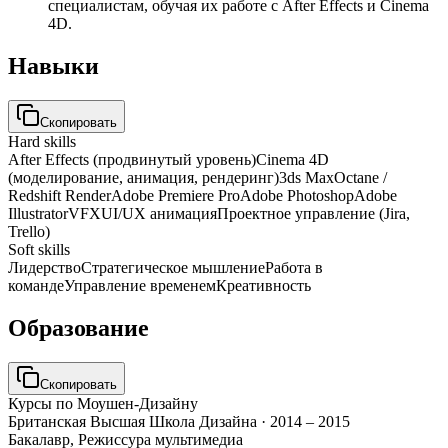
специалистам, обучая их работе с After Effects и Cinema
4D.
Навыки
Скопировать
Hard skills
After Effects (продвинутый уровень)
Cinema 4D
(моделирование, анимация, рендеринг)
3ds Max
Octane /
Redshift Render
Adobe Premiere Pro
Adobe Photoshop
Adobe
Illustrator
VFX
UI/UX анимация
Проектное управление (Jira,
Trello)
Soft skills
Лидерство
Стратегическое мышление
Работа в
команде
Управление временем
Креативность
Образование
Скопировать
Курсы по Моушен-Дизайну
Британская Высшая Школа Дизайна
·
2014 – 2015
Бакалавр, Режиссура мультимедиа