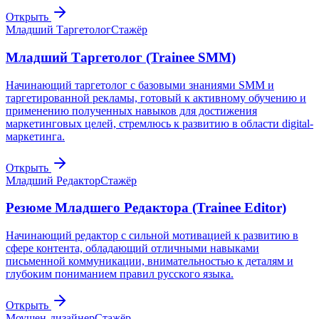
Открыть
Младший Таргетолог
Стажёр
Младший Таргетолог (Trainee SMM)
Начинающий таргетолог с базовыми знаниями SMM и
таргетированной рекламы, готовый к активному обучению и
применению полученных навыков для достижения
маркетинговых целей, стремлюсь к развитию в области digital-
маркетинга.
Открыть
Младший Редактор
Стажёр
Резюме Младшего Редактора (Trainee Editor)
Начинающий редактор с сильной мотивацией к развитию в
сфере контента, обладающий отличными навыками
письменной коммуникации, внимательностью к деталям и
глубоким пониманием правил русского языка.
Открыть
Моушен-дизайнер
Стажёр