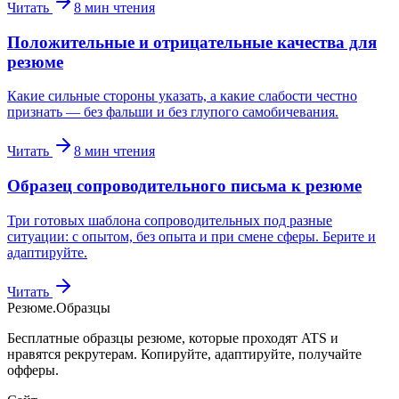
Читать
8
мин чтения
Положительные и отрицательные качества для
резюме
Какие сильные стороны указать, а какие слабости честно
признать — без фальши и без глупого самобичевания.
Читать
8
мин чтения
Образец сопроводительного письма к резюме
Три готовых шаблона сопроводительных под разные
ситуации: с опытом, без опыта и при смене сферы. Берите и
адаптируйте.
Читать
Резюме
.
Образцы
Бесплатные образцы резюме, которые проходят ATS и
нравятся рекрутерам. Копируйте, адаптируйте, получайте
офферы.