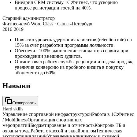
Внедрил CRM-систему 1С:Фитнес, что ускорило
процесс регистрации гостей на 40%.
Старший администратор
Фитнес-клуб Word Class
· Санкт-Петербург
2016-2019
Повысил уровень удержания клиентов (retention rate) на
15% за счет разработки программы лояльности.
Обеспечил 100% выполнение стандартов сервиса при
прохождении внешних аудитов.
Организовал работу службы рецепции и отдела продаж,
увеличив конверсию из пробного визита в покупку
абонемента до 60%.
Навыки
Скопировать
Hard skills
Управление спортивной инфраструктурой
Работа в 1С:Фитнес
/ Mobifitness
Организация спортивных
мероприятий
Бюджетирование и отчетность
Контроль ТБ и
охраны труда
Работа с кассой и эквайрингом
Техническая
эксплуатация зданий
Управление клинингом и охраной