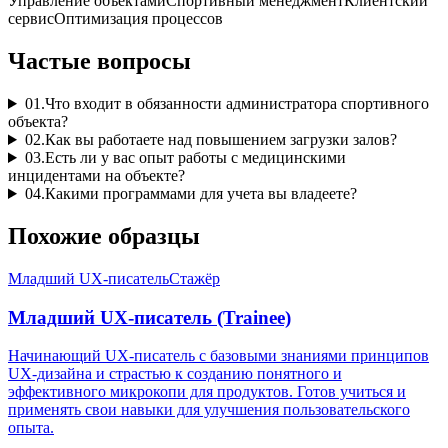
Управление объектами
Спортивный менеджмент
Клиентский
сервис
Оптимизация процессов
Частые вопросы
01
.
Что входит в обязанности администратора спортивного
объекта?
02
.
Как вы работаете над повышением загрузки залов?
03
.
Есть ли у вас опыт работы с медицинскими
инцидентами на объекте?
04
.
Какими программами для учета вы владеете?
Похожие образцы
Младший UX-писатель
Стажёр
Младший UX-писатель (Trainee)
Начинающий UX-писатель с базовыми знаниями принципов
UX-дизайна и страстью к созданию понятного и
эффективного микрокопи для продуктов. Готов учиться и
применять свои навыки для улучшения пользовательского
опыта.