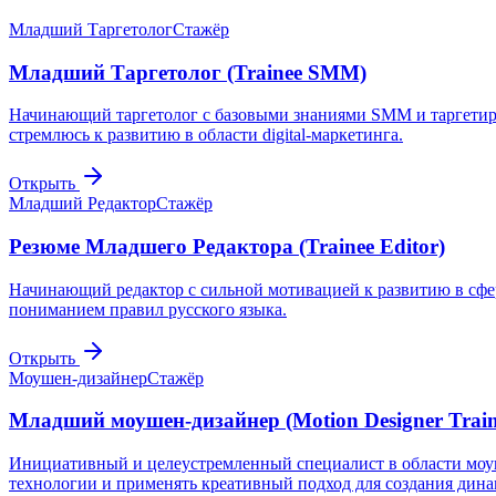
Младший Таргетолог
Стажёр
Младший Таргетолог (Trainee SMM)
Начинающий таргетолог с базовыми знаниями SMM и таргетир
стремлюсь к развитию в области digital-маркетинга.
Открыть
Младший Редактор
Стажёр
Резюме Младшего Редактора (Trainee Editor)
Начинающий редактор с сильной мотивацией к развитию в сф
пониманием правил русского языка.
Открыть
Моушен-дизайнер
Стажёр
Младший моушен-дизайнер (Motion Designer Train
Инициативный и целеустремленный специалист в области моушен
технологии и применять креативный подход для создания дина