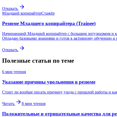
Открыть
Младший копирайтер
Стажёр
Резюме Младшего копирайтера (Trainee)
Начинающий Младший копирайтер с большим энтузиазмом и кре
Обладаю базовыми знаниями и готов к активному обучению и 
Открыть
Полезные статьи по теме
6
мин чтения
Указание причины увольнения в резюме
Стоит ли вообще писать причину ухода с прошлой работы и ка
Читать
8
мин чтения
Положительные и отрицательные качества для р