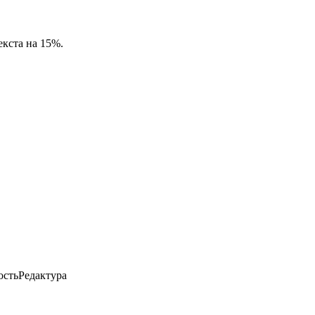
кста на 15%.
ость
Редактура