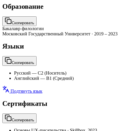
Образование
Скопировать
Бакалавр филологии
Московский Государственный Университет
·
2019 – 2023
Языки
Скопировать
Русский
—
C2 (Носитель)
Английский
—
B1 (Средний)
Подтянуть язык
Сертификаты
Скопировать
Основы UX-писательства
·
Skillbox
,
2023