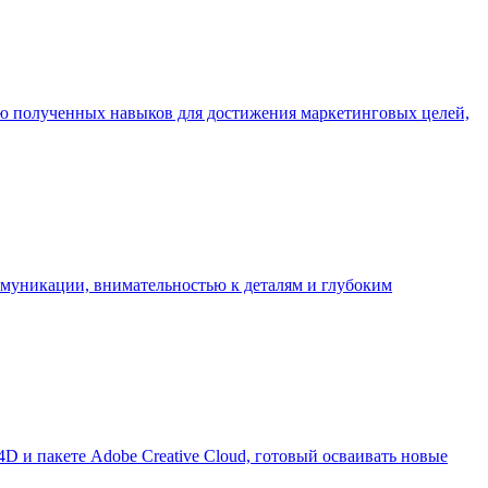
ю полученных навыков для достижения маркетинговых целей,
муникации, внимательностью к деталям и глубоким
D и пакете Adobe Creative Cloud, готовый осваивать новые