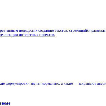
ативным подходом к созданию текстов, стремящийся развивать
реализации интересных проектов.
кие формулировки звучат нормально, а какие — закрывают двери
езюме