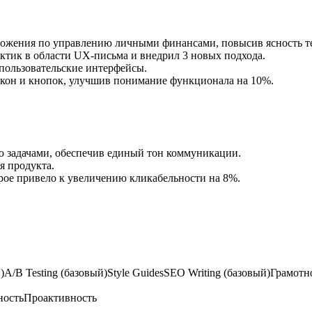
ложения по управлению личными финансами, повысив ясность те
ктик в области UX-письма и внедрил 3 новых подхода.
 пользовательские интерфейсы.
кон и кнопок, улучшив понимание функционала на 10%.
ю задачами, обеспечив единый тон коммуникации.
я продукта.
рое привело к увеличению кликабельности на 8%.
)
A/B Testing (базовый)
Style Guides
SEO Writing (базовый)
Грамотн
ность
Проактивность