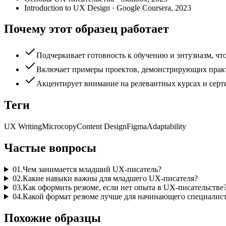
Introduction to UX Design
·
Google Coursera
,
2023
Почему этот образец работает
Подчеркивает готовность к обучению и энтузиазм, ч
Включает примеры проектов, демонстрирующих практи
Акцентирует внимание на релевантных курсах и серт
Теги
UX Writing
Microcopy
Content Design
Figma
Adaptability
Частые вопросы
01
.
Чем занимается младший UX-писатель?
02
.
Какие навыки важны для младшего UX-писателя?
03
.
Как оформить резюме, если нет опыта в UX-писательстве
04
.
Какой формат резюме лучше для начинающего специалис
Похожие образцы