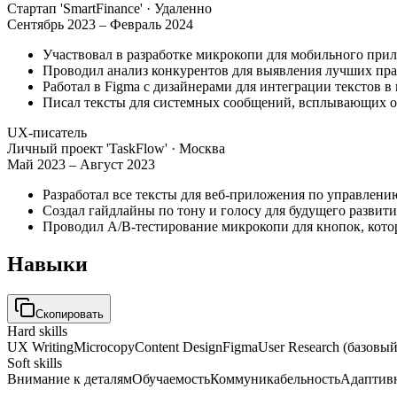
Стартап 'SmartFinance'
· Удаленно
Сентябрь 2023 – Февраль 2024
Участвовал в разработке микрокопи для мобильного при
Проводил анализ конкурентов для выявления лучших пра
Работал в Figma с дизайнерами для интеграции текстов в
Писал тексты для системных сообщений, всплывающих о
UX-писатель
Личный проект 'TaskFlow'
· Москва
Май 2023 – Август 2023
Разработал все тексты для веб-приложения по управлени
Создал гайдлайны по тону и голосу для будущего развити
Проводил A/B-тестирование микрокопи для кнопок, кото
Навыки
Скопировать
Hard skills
UX Writing
Microcopy
Content Design
Figma
User Research (базовый
Soft skills
Внимание к деталям
Обучаемость
Коммуникабельность
Адаптив