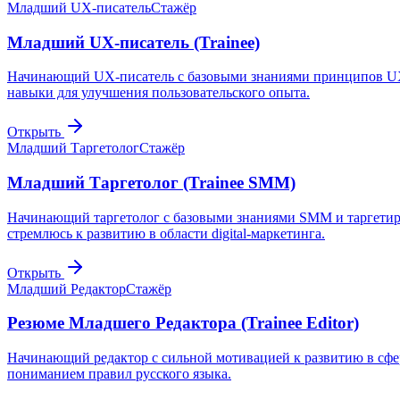
Младший UX-писатель
Стажёр
Младший UX-писатель (Trainee)
Начинающий UX-писатель с базовыми знаниями принципов UX-д
навыки для улучшения пользовательского опыта.
Открыть
Младший Таргетолог
Стажёр
Младший Таргетолог (Trainee SMM)
Начинающий таргетолог с базовыми знаниями SMM и таргетир
стремлюсь к развитию в области digital-маркетинга.
Открыть
Младший Редактор
Стажёр
Резюме Младшего Редактора (Trainee Editor)
Начинающий редактор с сильной мотивацией к развитию в сф
пониманием правил русского языка.