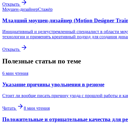
Открыть
Моушен-дизайнер
Стажёр
Младший моушен-дизайнер (Motion Designer Train
Инициативный и целеустремленный специалист в области моушен
технологии и применять креативный подход для создания дина
Открыть
Полезные статьи по теме
6
мин чтения
Указание причины увольнения в резюме
Стоит ли вообще писать причину ухода с прошлой работы и ка
Читать
8
мин чтения
Положительные и отрицательные качества для р