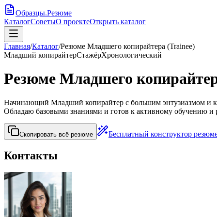
Образцы
.
Резюме
Каталог
Советы
О проекте
Открыть каталог
Главная
/
Каталог
/
Резюме Младшего копирайтера (Trainee)
Младший копирайтер
Стажёр
Хронологический
Резюме Младшего копирайтера
Начинающий Младший копирайтер с большим энтузиазмом и кре
Обладаю базовыми знаниями и готов к активному обучению и 
Бесплатный конструктор резюм
Скопировать всё резюме
Контакты