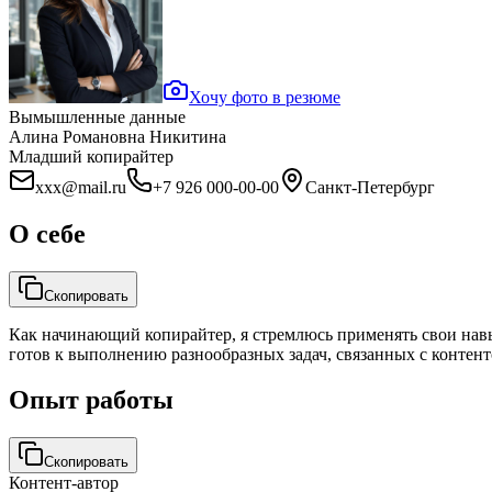
Хочу фото в резюме
Вымышленные данные
Алина Романовна Никитина
Младший копирайтер
xxx@mail.ru
+7 926 000-00-00
Санкт-Петербург
О себе
Скопировать
Как начинающий копирайтер, я стремлюсь применять свои навы
готов к выполнению разнообразных задач, связанных с контен
Опыт работы
Скопировать
Контент-автор