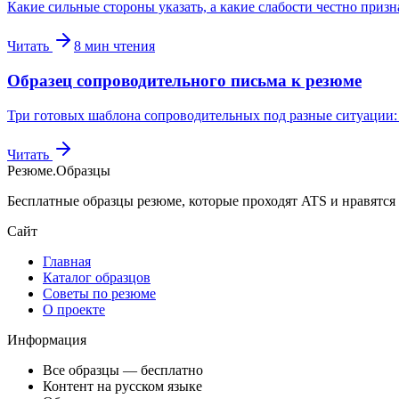
Какие сильные стороны указать, а какие слабости честно призн
Читать
8
мин чтения
Образец сопроводительного письма к резюме
Три готовых шаблона сопроводительных под разные ситуации: с
Читать
Резюме
.
Образцы
Бесплатные образцы резюме, которые проходят ATS и нравятся
Сайт
Главная
Каталог образцов
Советы по резюме
О проекте
Информация
Все образцы — бесплатно
Контент на русском языке