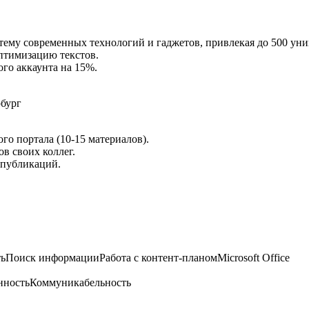
а тему современных технологий и гаджетов, привлекая до 500 ун
птимизацию текстов.
ого аккаунта на 15%.
рбург
го портала (10-15 материалов).
в своих коллег.
 публикаций.
ть
Поиск информации
Работа с контент-планом
Microsoft Office
нность
Коммуникабельность