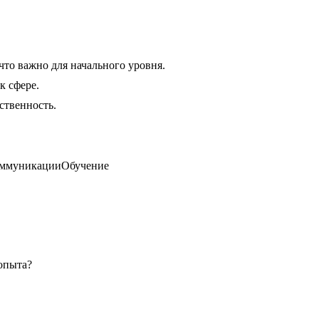
что важно для начального уровня.
к сфере.
тственность.
ммуникации
Обучение
 опыта?