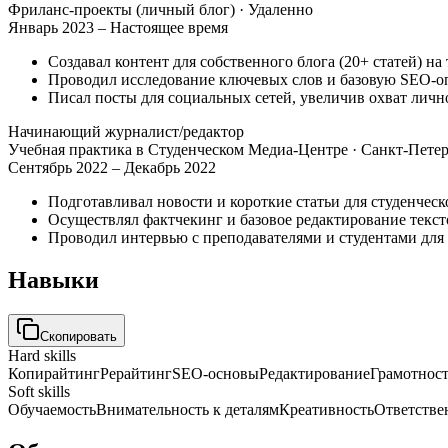
Фриланс-проекты (личный блог)
· Удаленно
Январь 2023 – Настоящее время
Создавал контент для собственного блога (20+ статей) н
Проводил исследование ключевых слов и базовую SEO-о
Писал посты для социальных сетей, увеличив охват личн
Начинающий журналист/редактор
Учебная практика в Студенческом Медиа-Центре
· Санкт-Пете
Сентябрь 2022 – Декабрь 2022
Подготавливал новости и короткие статьи для студенческо
Осуществлял фактчекинг и базовое редактирование тексто
Проводил интервью с преподавателями и студентами для
Навыки
Скопировать
Hard skills
Копирайтинг
Рерайтинг
SEO-основы
Редактирование
Грамотнос
Soft skills
Обучаемость
Внимательность к деталям
Креативность
Ответстве