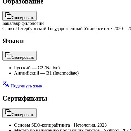
Образование
Скопировать
Бакалавр филологии
Санкт-Петербургский Государственный Университет
·
2020 – 2
Языки
Скопировать
Русский
—
C2 (Native)
Английский
—
B1 (Intermediate)
Подтянуть язык
Сертификаты
Скопировать
Основы SEO-копирайтинга
·
Нетология
,
2023
Мастер по написанию продающих текстов
·
Skillbox
,
2022