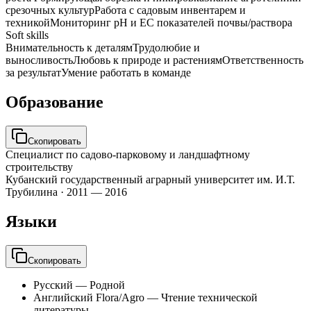
срезочных культур
Работа с садовым инвентарем и
техникой
Мониторинг pH и EC показателей почвы/раствора
Soft skills
Внимательность к деталям
Трудолюбие и
выносливость
Любовь к природе и растениям
Ответственность
за результат
Умение работать в команде
Образование
Скопировать
Специалист по садово-парковому и ландшафтному
строительству
Кубанский государственный аграрный университет им. И.Т.
Трубилина
·
2011 — 2016
Языки
Скопировать
Русский
—
Родной
Английский Flora/Agro
—
Чтение технической
литературы