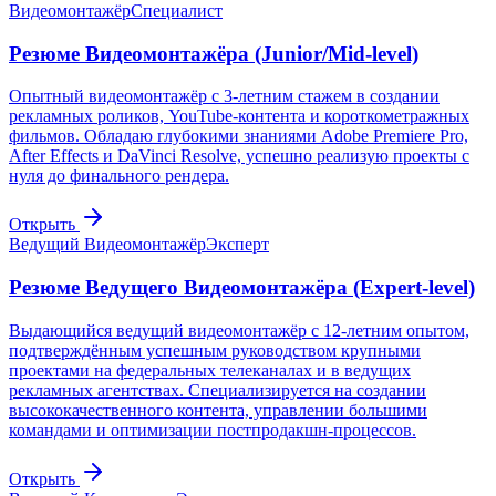
Видеомонтажёр
Специалист
Резюме Видеомонтажёра (Junior/Mid-level)
Опытный видеомонтажёр с 3-летним стажем в создании
рекламных роликов, YouTube-контента и короткометражных
фильмов. Обладаю глубокими знаниями Adobe Premiere Pro,
After Effects и DaVinci Resolve, успешно реализую проекты с
нуля до финального рендера.
Открыть
Ведущий Видеомонтажёр
Эксперт
Резюме Ведущего Видеомонтажёра (Expert-level)
Выдающийся ведущий видеомонтажёр с 12-летним опытом,
подтверждённым успешным руководством крупными
проектами на федеральных телеканалах и в ведущих
рекламных агентствах. Специализируется на создании
высококачественного контента, управлении большими
командами и оптимизации постпродакшн-процессов.
Открыть