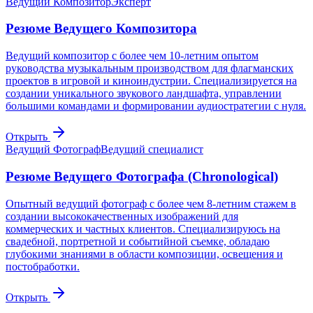
Ведущий Композитор
Эксперт
Резюме Ведущего Композитора
Ведущий композитор с более чем 10-летним опытом
руководства музыкальным производством для флагманских
проектов в игровой и киноиндустрии. Специализируется на
создании уникального звукового ландшафта, управлении
большими командами и формировании аудиостратегии с нуля.
Открыть
Ведущий Фотограф
Ведущий специалист
Резюме Ведущего Фотографа (Chronological)
Опытный ведущий фотограф с более чем 8-летним стажем в
создании высококачественных изображений для
коммерческих и частных клиентов. Специализируюсь на
свадебной, портретной и событийной съемке, обладаю
глубокими знаниями в области композиции, освещения и
постобработки.
Открыть