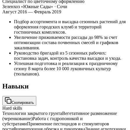
Специалист по цветочному оформлению
Зеленхоз «Южные Сады»
· Сочи
Август 2016 — Февраль 2019
Подбор ассортимента и высадка сезонных растений для
оформления городских клумб и территорий
гостиничных комплексов.
Увеличение приживаемости рассады до 98% за счет
оптимизации состава почвенных смесей и графиков
закаливания.
Руководство бригадой из 5 сезонных рабочих:
постановка задач, контроль качества высадки и ухода.
Успешная подготовка и реализация к праздничному
сезону 8 марта более 10 000 луковичных культур
(тюльпанов).
Навыки
Скопировать
Hard skills
Технологии закрытого грунта
Вегетативное размножение
(черенкование)
Работа с гидропоникой и
субстратами
Применение пестицидов и стимуляторов
роста
Формирующая обрезка и пикировка
Знание агротехники