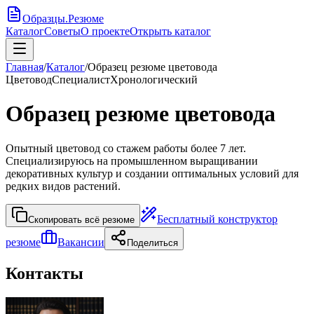
Образцы
.
Резюме
Каталог
Советы
О проекте
Открыть каталог
Главная
/
Каталог
/
Образец резюме цветовода
Цветовод
Специалист
Хронологический
Образец резюме цветовода
Опытный цветовод со стажем работы более 7 лет.
Специализируюсь на промышленном выращивании
декоративных культур и создании оптимальных условий для
редких видов растений.
Бесплатный конструктор
Скопировать всё резюме
резюме
Вакансии
Поделиться
Контакты