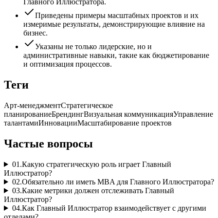
Главного Иллюстратора.
Приведены примеры масштабных проектов и их
измеримые результаты, демонстрирующие влияние на
бизнес.
Указаны не только лидерские, но и
административные навыки, такие как бюджетирование
и оптимизация процессов.
Теги
Арт-менеджмент
Стратегическое
планирование
Брендинг
Визуальная коммуникация
Управление
талантами
Инновации
Масштабирование проектов
Частые вопросы
01
.
Какую стратегическую роль играет Главный
Иллюстратор?
02
.
Обязательно ли иметь MBA для Главного Иллюстратора?
03
.
Какие метрики должен отслеживать Главный
Иллюстратор?
04
.
Как Главный Иллюстратор взаимодействует с другими
отделами?