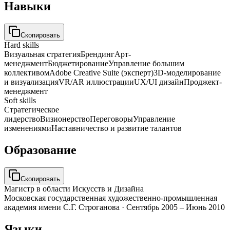
Навыки
Скопировать
Hard skills
Визуальная стратегия
Брендинг
Арт-
менеджмент
Бюджетирование
Управление большим
коллективом
Adobe Creative Suite (эксперт)
3D-моделирование
и визуализация
VR/AR иллюстрации
UX/UI дизайн
Проджект-
менеджмент
Soft skills
Стратегическое
лидерство
Визионерство
Переговоры
Управление
изменениями
Наставничество и развитие талантов
Образование
Скопировать
Магистр в области Искусств и Дизайна
Московская государственная художественно-промышленная
академия имени С.Г. Строганова
·
Сентябрь 2005 – Июнь 2010
Языки