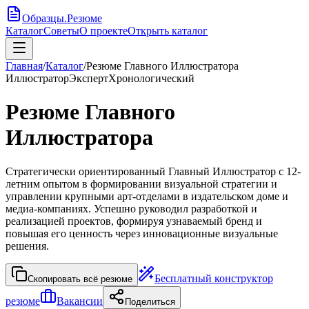
Образцы
.
Резюме
Каталог
Советы
О проекте
Открыть каталог
Главная
/
Каталог
/
Резюме Главного Иллюстратора
Иллюстратор
Эксперт
Хронологический
Резюме Главного
Иллюстратора
Стратегически ориентированный Главный Иллюстратор с 12-
летним опытом в формировании визуальной стратегии и
управлении крупными арт-отделами в издательском доме и
медиа-компаниях. Успешно руководил разработкой и
реализацией проектов, формируя узнаваемый бренд и
повышая его ценность через инновационные визуальные
решения.
Бесплатный конструктор
Скопировать всё резюме
резюме
Вакансии
Поделиться