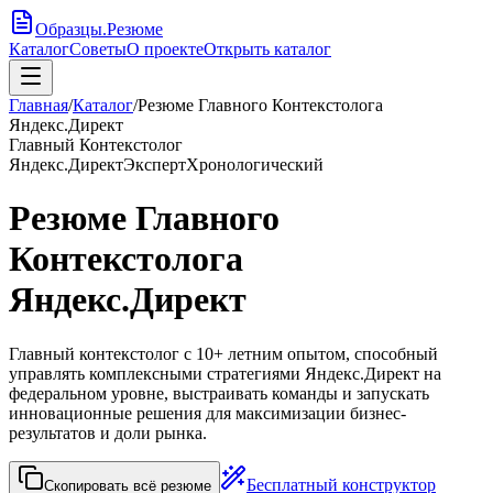
Образцы
.
Резюме
Каталог
Советы
О проекте
Открыть каталог
Главная
/
Каталог
/
Резюме Главного Контекстолога
Яндекс.Директ
Главный Контекстолог
Яндекс.Директ
Эксперт
Хронологический
Резюме Главного
Контекстолога
Яндекс.Директ
Главный контекстолог с 10+ летним опытом, способный
управлять комплексными стратегиями Яндекс.Директ на
федеральном уровне, выстраивать команды и запускать
инновационные решения для максимизации бизнес-
результатов и доли рынка.
Бесплатный конструктор
Скопировать всё резюме