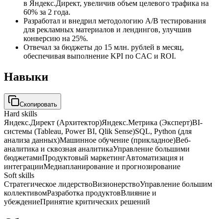
в Яндекс.Директ, увеличив объем целевого трафика на
60% за 2 года.
Разработал и внедрил методологию A/B тестирования
для рекламных материалов и лендингов, улучшив
конверсию на 25%.
Отвечал за бюджеты до 15 млн. рублей в месяц,
обеспечивая выполнение KPI по CAC и ROI.
Навыки
Скопировать
Hard skills
Яндекс.Директ (Архитектор)
Яндекс.Метрика (Эксперт)
BI-
системы (Tableau, Power BI, Qlik Sense)
SQL, Python (для
анализа данных)
Машинное обучение (прикладное)
Веб-
аналитика и сквозная аналитика
Управление большими
бюджетами
Продуктовый маркетинг
Автоматизация и
интеграции
Медиапланирование и прогнозирование
Soft skills
Стратегическое лидерство
Визионерство
Управление большим
коллективом
Разработка продуктов
Влияние и
убеждение
Принятие критических решений