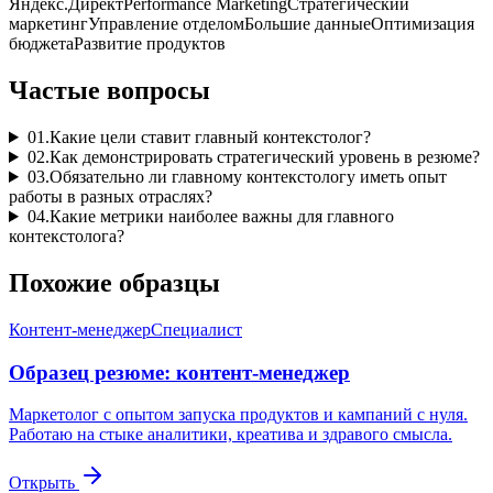
Яндекс.Директ
Performance Marketing
Стратегический
маркетинг
Управление отделом
Большие данные
Оптимизация
бюджета
Развитие продуктов
Частые вопросы
01
.
Какие цели ставит главный контекстолог?
02
.
Как демонстрировать стратегический уровень в резюме?
03
.
Обязательно ли главному контекстологу иметь опыт
работы в разных отраслях?
04
.
Какие метрики наиболее важны для главного
контекстолога?
Похожие образцы
Контент-менеджер
Специалист
Образец резюме: контент-менеджер
Маркетолог с опытом запуска продуктов и кампаний с нуля.
Работаю на стыке аналитики, креатива и здравого смысла.
Открыть