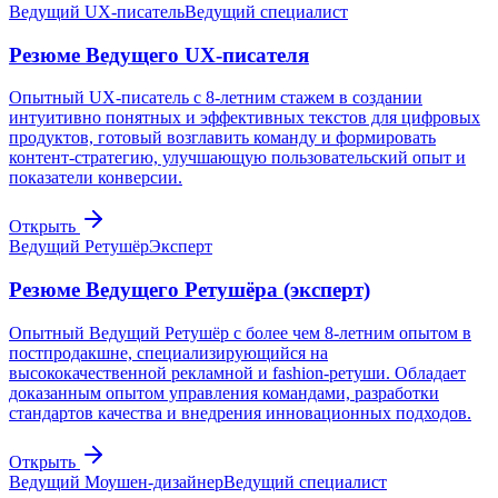
Ведущий UX-писатель
Ведущий специалист
Резюме Ведущего UX-писателя
Опытный UX-писатель с 8-летним стажем в создании
интуитивно понятных и эффективных текстов для цифровых
продуктов, готовый возглавить команду и формировать
контент-стратегию, улучшающую пользовательский опыт и
показатели конверсии.
Открыть
Ведущий Ретушёр
Эксперт
Резюме Ведущего Ретушёра (эксперт)
Опытный Ведущий Ретушёр с более чем 8-летним опытом в
постпродакшне, специализирующийся на
высококачественной рекламной и fashion-ретуши. Обладает
доказанным опытом управления командами, разработки
стандартов качества и внедрения инновационных подходов.
Открыть
Ведущий Моушен-дизайнер
Ведущий специалист