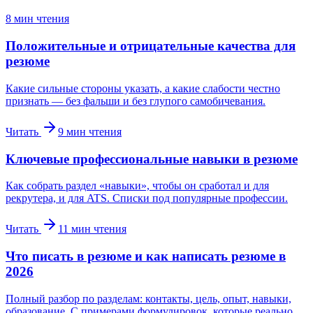
8
мин чтения
Положительные и отрицательные качества для
резюме
Какие сильные стороны указать, а какие слабости честно
признать — без фальши и без глупого самобичевания.
Читать
9
мин чтения
Ключевые профессиональные навыки в резюме
Как собрать раздел «навыки», чтобы он сработал и для
рекрутера, и для ATS. Списки под популярные профессии.
Читать
11
мин чтения
Что писать в резюме и как написать резюме в
2026
Полный разбор по разделам: контакты, цель, опыт, навыки,
образование. С примерами формулировок, которые реально