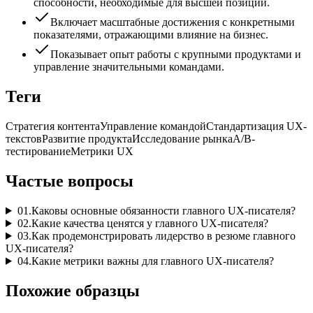
способности, необходимые для высшей позиции.
Включает масштабные достижения с конкретными
показателями, отражающими влияние на бизнес.
Показывает опыт работы с крупными продуктами и
управление значительными командами.
Теги
Стратегия контента
Управление командой
Стандартизация UX-
текстов
Развитие продукта
Исследование рынка
A/B-
тестирование
Метрики UX
Частые вопросы
01
.
Каковы основные обязанности главного UX-писателя?
02
.
Какие качества ценятся у главного UX-писателя?
03
.
Как продемонстрировать лидерство в резюме главного
UX-писателя?
04
.
Какие метрики важны для главного UX-писателя?
Похожие образцы