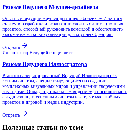
Резюме Ведущего Моушен-дизайнера
Опытный ведущий моушен-дизайнер с более чем 7-летним
стажем в разработке и реализации сложных анимационных
проектов, способный руководить командой и обеспечивать
высокое качество визуализации для крупных брендов.
Открыть
Иллюстратор
Ведущий специалист
Резюме Ведущего Иллюстратора
Высококвалифицированный Ведущий Иллюстратор с 9-
летним опытом, специализирующийся на создании
комплексных визуальных миров и управлении творческими
командами. Обладаю уникальным видением, способностью к
арт-дирекшну и успешным опытом в запуске масштабных
проектов в игровой и медиа-индустрии.
Открыть
Полезные статьи по теме