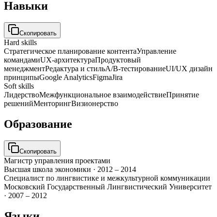
Навыки
Скопировать
Hard skills
Стратегическое планирование контента
Управление
командами
UX-архитектура
Продуктовый
менеджмент
Редактура и стиль
A/B-тестирование
UI/UX дизайн
принципы
Google Analytics
Figma
Jira
Soft skills
Лидерство
Межфункциональное взаимодействие
Принятие
решений
Менторинг
Визионерство
Образование
Скопировать
Магистр управления проектами
Высшая школа экономики
·
2012 – 2014
Специалист по лингвистике и межкультурной коммуникации
Московский Государственный Лингвистический Университет
·
2007 – 2012
Языки