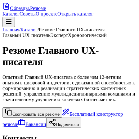
Образцы
.
Резюме
Каталог
Советы
О проекте
Открыть каталог
Главная
/
Каталог
/
Резюме Главного UX-писателя
Главный UX-писатель
Эксперт
Хронологический
Резюме Главного UX-
писателя
Опытный Главный UX-писатель с более чем 12-летним
опытом в цифровой индустрии, с доказанной способностью к
формированию и реализации стратегических контентных
решений, управлению мультидисциплинарными командами и
значительному улучшению ключевых бизнес-метрик.
Бесплатный конструктор
Скопировать всё резюме
резюме
Вакансии
Поделиться
Контакты