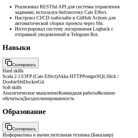
Реализовал RESTful API для системы управления
задачами, используя библиотеку Cats Effect.
Настроил CI/CD пайплайн в GitHub Actions для
автоматической сборки проекта через Sbt.
Интегрировал систему логирования Logback с
отправкой уведомлений в Telegram Bot.
Навыки
Скопировать
Hard skills
Scala 2.13/3
FP (Cats Effect)
Akka HTTP
PostgreSQL
Slick /
Doobie
Sbt
Docker
Git
Soft skills
Аналитическое мышление
Командная работа
Желание
обучаться
Дисциплинированность
Образование
Скопировать
Информатика и вычислительная техника (Бакалавр)