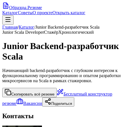
Образцы
.
Резюме
Каталог
Советы
О проекте
Открыть каталог
Главная
/
Каталог
/
Junior Backend-разработчик Scala
Junior Scala Developer
Стажёр
Хронологический
Junior Backend-разработчик
Scala
Начинающий backend-разработчик с глубоким интересом к
функциональному программированию и опытом разработки
микросервисов на Scala в рамках стажировки.
Бесплатный конструктор
Скопировать всё резюме
резюме
Вакансии
Поделиться
Контакты