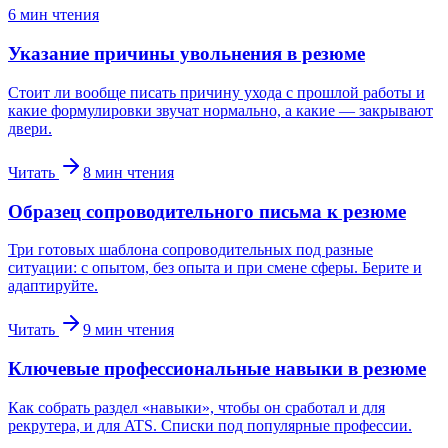
6
мин чтения
Указание причины увольнения в резюме
Стоит ли вообще писать причину ухода с прошлой работы и
какие формулировки звучат нормально, а какие — закрывают
двери.
Читать
8
мин чтения
Образец сопроводительного письма к резюме
Три готовых шаблона сопроводительных под разные
ситуации: с опытом, без опыта и при смене сферы. Берите и
адаптируйте.
Читать
9
мин чтения
Ключевые профессиональные навыки в резюме
Как собрать раздел «навыки», чтобы он сработал и для
рекрутера, и для ATS. Списки под популярные профессии.