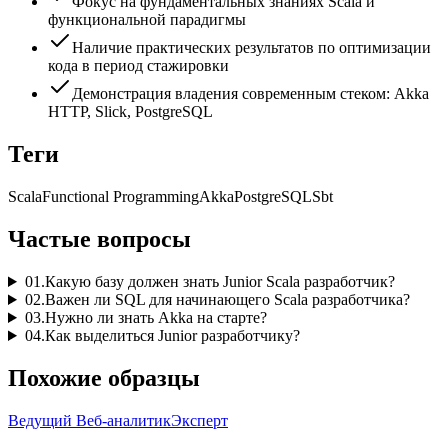
Фокус на фундаментальных знаниях Scala и
функциональной парадигмы
Наличие практических результатов по оптимизации
кода в период стажировки
Демонстрация владения современным стеком: Akka
HTTP, Slick, PostgreSQL
Теги
Scala
Functional Programming
Akka
PostgreSQL
Sbt
Частые вопросы
01
.
Какую базу должен знать Junior Scala разработчик?
02
.
Важен ли SQL для начинающего Scala разработчика?
03
.
Нужно ли знать Akka на старте?
04
.
Как выделиться Junior разработчику?
Похожие образцы
Ведущий Веб-аналитик
Эксперт