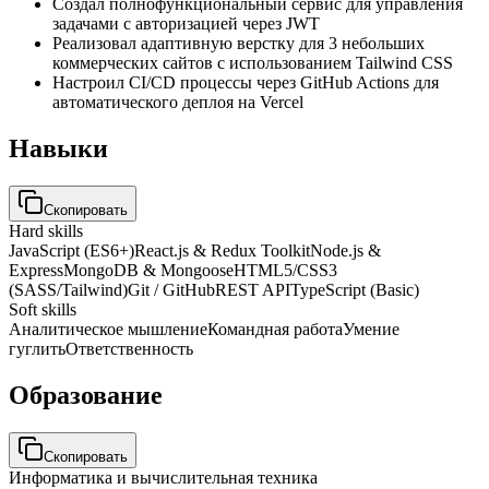
Создал полнофункциональный сервис для управления
задачами с авторизацией через JWT
Реализовал адаптивную верстку для 3 небольших
коммерческих сайтов с использованием Tailwind CSS
Настроил CI/CD процессы через GitHub Actions для
автоматического деплоя на Vercel
Навыки
Скопировать
Hard skills
JavaScript (ES6+)
React.js & Redux Toolkit
Node.js &
Express
MongoDB & Mongoose
HTML5/CSS3
(SASS/Tailwind)
Git / GitHub
REST API
TypeScript (Basic)
Soft skills
Аналитическое мышление
Командная работа
Умение
гуглить
Ответственность
Образование
Скопировать
Информатика и вычислительная техника