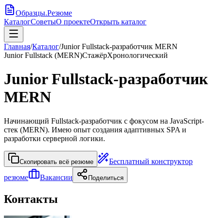
Образцы
.
Резюме
Каталог
Советы
О проекте
Открыть каталог
Главная
/
Каталог
/
Junior Fullstack-разработчик MERN
Junior Fullstack (MERN)
Стажёр
Хронологический
Junior Fullstack-разработчик
MERN
Начинающий Fullstack-разработчик с фокусом на JavaScript-
стек (MERN). Имею опыт создания адаптивных SPA и
разработки серверной логики.
Бесплатный конструктор
Скопировать всё резюме
резюме
Вакансии
Поделиться
Контакты