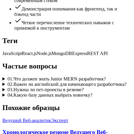
современным стеком
Демонстрация понимания как фронтенд, так и
бэкенд части
Четкое перечисление технических навыков с
привязкой к инструментам
Теги
JavaScript
React.js
Node.js
MongoDB
Express
REST API
Частые вопросы
01
.
Что должен знать Junior MERN разработчик?
02
.
Важен ли английский для начинающего разработчика?
03
.
Нужны ли пет-проекты в резюме?
04
.
Какую базу данных выбрать новичку?
Похожие образцы
Ведущий Веб-аналитик
Эксперт
Хронологическое резюме Ведущего Веб-