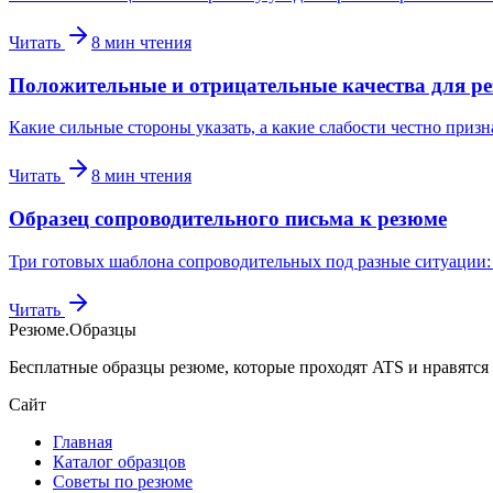
Читать
8
мин чтения
Положительные и отрицательные качества для р
Какие сильные стороны указать, а какие слабости честно призн
Читать
8
мин чтения
Образец сопроводительного письма к резюме
Три готовых шаблона сопроводительных под разные ситуации: с
Читать
Резюме
.
Образцы
Бесплатные образцы резюме, которые проходят ATS и нравятся
Сайт
Главная
Каталог образцов
Советы по резюме