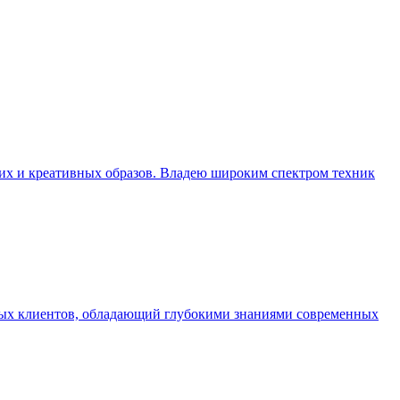
их и креативных образов. Владею широким спектром техник
ьных клиентов, обладающий глубокими знаниями современных