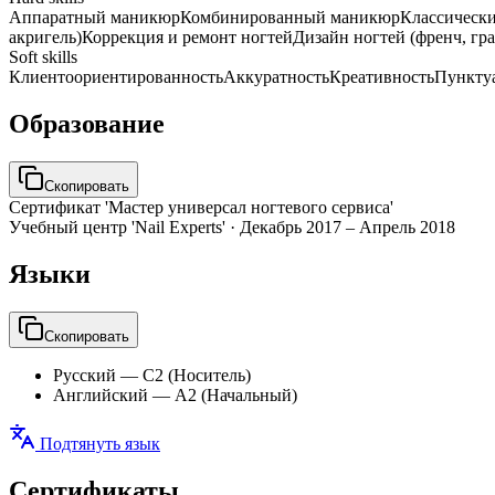
Аппаратный маникюр
Комбинированный маникюр
Классическ
акригель)
Коррекция и ремонт ногтей
Дизайн ногтей (френч, гра
Soft skills
Клиентоориентированность
Аккуратность
Креативность
Пункту
Образование
Скопировать
Сертификат 'Мастер универсал ногтевого сервиса'
Учебный центр 'Nail Experts'
·
Декабрь 2017 – Апрель 2018
Языки
Скопировать
Русский
—
C2 (Носитель)
Английский
—
A2 (Начальный)
Подтянуть язык
Сертификаты