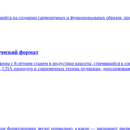
щийся на создании гармоничных и функциональных образов, п
ический формат
а с 8-летним стажем в индустрии красоты, стремящийся к сов
, СПА-процедур и современных техник педикюра, дополняемыми
кие формулировки звучат нормально, а какие — закрывают двери