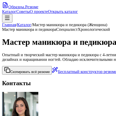
Образцы
.
Резюме
Каталог
Советы
О проекте
Открыть каталог
Главная
/
Каталог
/
Мастер маникюра и педикюра (Женщина)
Мастер маникюра и педикюра
Специалист
Хронологический
Мастер маникюра и педикюр
Опытный и творческий мастер маникюра и педикюра с 4-летн
дизайнах и наращивании ногтей. Обладаю исключительными на
Бесплатный конструктор резюм
Скопировать всё резюме
Контакты