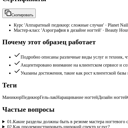
Скопировать
Курс 'Аппаратный педикюр: сложные случаи'
·
Planet Nai
Мастер-класс 'Аэрография в дизайне ногтей'
·
Beauty Hou
Почему этот образец работает
Подробно описаны различные виды услуг и техник, чт
Акцентировано внимание на клиентском сервисе и со
Указаны достижения, такие как рост клиентской баз
Теги
Маникюр
Педикюр
Гель-лак
Наращивание ногтей
Дизайн ногтей
Частые вопросы
01
.
Какие разделы должны быть в резюме мастера ногтевого 
02
.
Как продемонстрировать широкий спектр услуг?