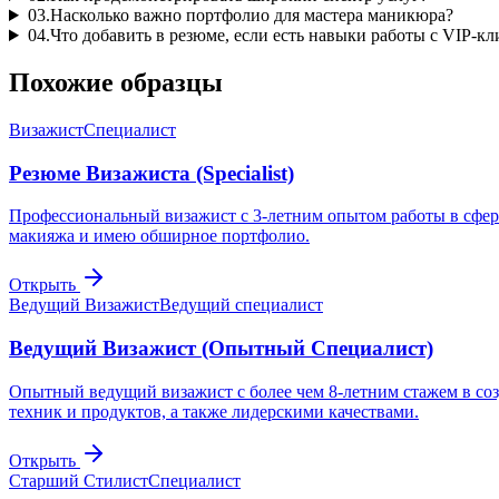
03
.
Насколько важно портфолио для мастера маникюра?
04
.
Что добавить в резюме, если есть навыки работы с VIP-к
Похожие образцы
Визажист
Специалист
Резюме Визажиста (Specialist)
Профессиональный визажист с 3-летним опытом работы в сфер
макияжа и имею обширное портфолио.
Открыть
Ведущий Визажист
Ведущий специалист
Ведущий Визажист (Опытный Специалист)
Опытный ведущий визажист с более чем 8-летним стажем в со
техник и продуктов, а также лидерскими качествами.
Открыть
Старший Стилист
Специалист