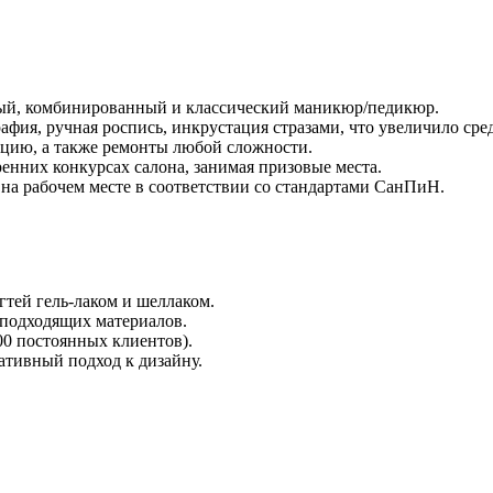
ный, комбинированный и классический маникюр/педикюр.
фия, ручная роспись, инкрустация стразами, что увеличило сре
кцию, а также ремонты любой сложности.
енних конкурсах салона, занимая призовые места.
на рабочем месте в соответствии со стандартами СанПиН.
тей гель-лаком и шеллаком.
 подходящих материалов.
00 постоянных клиентов).
ативный подход к дизайну.