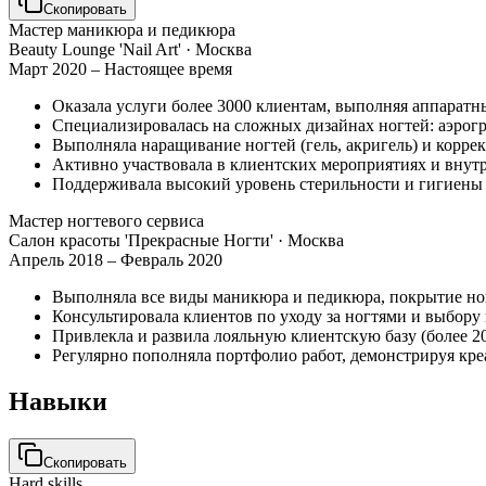
Скопировать
Мастер маникюра и педикюра
Beauty Lounge 'Nail Art'
· Москва
Март 2020 – Настоящее время
Оказала услуги более 3000 клиентам, выполняя аппарат
Специализировалась на сложных дизайнах ногтей: аэрогра
Выполняла наращивание ногтей (гель, акригель) и корре
Активно участвовала в клиентских мероприятиях и внутр
Поддерживала высокий уровень стерильности и гигиены 
Мастер ногтевого сервиса
Салон красоты 'Прекрасные Ногти'
· Москва
Апрель 2018 – Февраль 2020
Выполняла все виды маникюра и педикюра, покрытие ног
Консультировала клиентов по уходу за ногтями и выбору
Привлекла и развила лояльную клиентскую базу (более 2
Регулярно пополняла портфолио работ, демонстрируя кре
Навыки
Скопировать
Hard skills