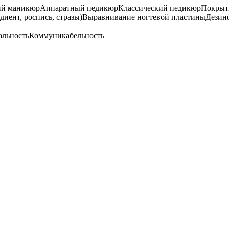
ий маникюр
Аппаратный педикюр
Классический педикюр
Покрыти
диент, роспись, стразы)
Выравнивание ногтевой пластины
Дезин
альность
Коммуникабельность