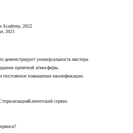
ls Academy
,
2022
se
,
2021
о демонстрирует универсальность мастера.
здании приятной атмосферы.
ы и постоянное повышение квалификации.
Стерилизация
Клиентский сервис
сервиса?