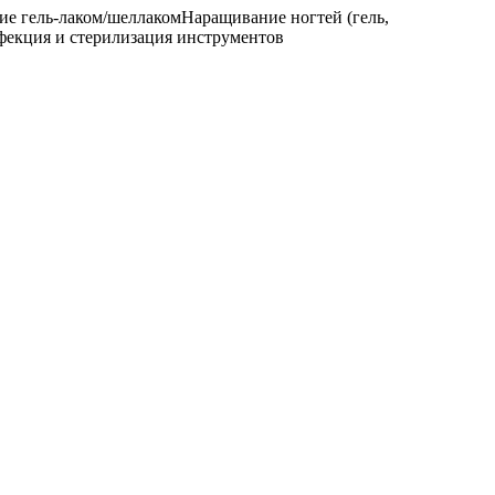
е гель-лаком/шеллаком
Наращивание ногтей (гель,
фекция и стерилизация инструментов