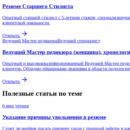
Резюме Старшего Стилиста
Опытный старший стилист с 5-летним стажем, специализирую
клиентской лояльности.
Открыть
Ведущий Мастер педикюра
Ведущий специалист
Ведущий Мастер педикюра (женщина), хронолог
Опытный и высококвалифицированный Ведущий Мастер педикюр
клиентов. Обладаю обширными знаниями в области подологии
Открыть
Полезные статьи по теме
6
мин чтения
Указание причины увольнения в резюме
Стоит ли вообще писать причину ухода с прошлой работы и ка