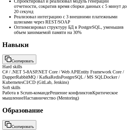
Спроектировал и реализовал модуль генерации
отчетности, сократив время сборки данных с 5 минут до
20 секунд
Реализовал интеграцию с 3 внешними платежными
шлюзами через REST/SOAP
Оптимизировал структуру БД в PostgreSQL, уменьшив
объем занимаемой памяти на 30%
Навыки
Скопировать
Hard skills
C# / .NET 5-8
ASP.NET Core / Web API
Entity Framework Core /
Dapper
RabbitMQ / Kafka
Redis
PostgreSQL / MS SQL
Docker /
Kubernetes
CI/CD (GitLab, Jenkins)
Soft skills
Работа в Scrum-команде
Решение конфликтов
Критическое
мышление
Наставничество (Mentoring)
Образование
Скопировать