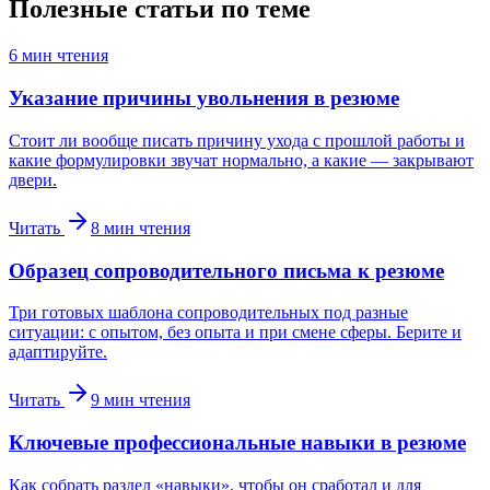
Полезные статьи по теме
6
мин чтения
Указание причины увольнения в резюме
Стоит ли вообще писать причину ухода с прошлой работы и
какие формулировки звучат нормально, а какие — закрывают
двери.
Читать
8
мин чтения
Образец сопроводительного письма к резюме
Три готовых шаблона сопроводительных под разные
ситуации: с опытом, без опыта и при смене сферы. Берите и
адаптируйте.
Читать
9
мин чтения
Ключевые профессиональные навыки в резюме
Как собрать раздел «навыки», чтобы он сработал и для