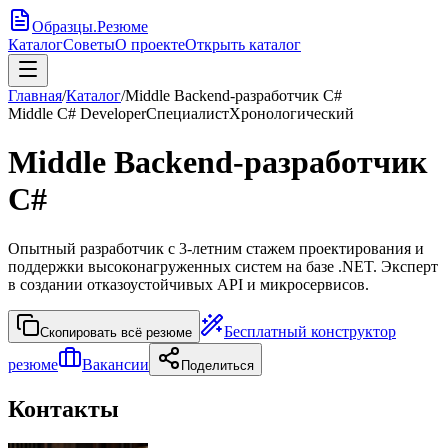
Образцы
.
Резюме
Каталог
Советы
О проекте
Открыть каталог
Главная
/
Каталог
/
Middle Backend-разработчик C#
Middle C# Developer
Специалист
Хронологический
Middle Backend-разработчик
C#
Опытный разработчик с 3-летним стажем проектирования и
поддержки высоконагруженных систем на базе .NET. Эксперт
в создании отказоустойчивых API и микросервисов.
Бесплатный конструктор
Скопировать всё резюме
резюме
Вакансии
Поделиться
Контакты