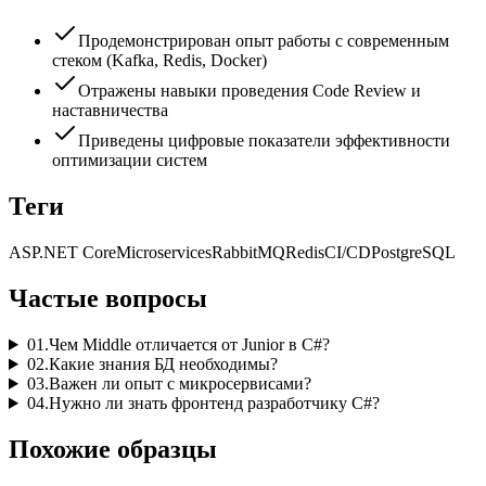
Продемонстрирован опыт работы с современным
стеком (Kafka, Redis, Docker)
Отражены навыки проведения Code Review и
наставничества
Приведены цифровые показатели эффективности
оптимизации систем
Теги
ASP.NET Core
Microservices
RabbitMQ
Redis
CI/CD
PostgreSQL
Частые вопросы
01
.
Чем Middle отличается от Junior в C#?
02
.
Какие знания БД необходимы?
03
.
Важен ли опыт с микросервисами?
04
.
Нужно ли знать фронтенд разработчику C#?
Похожие образцы