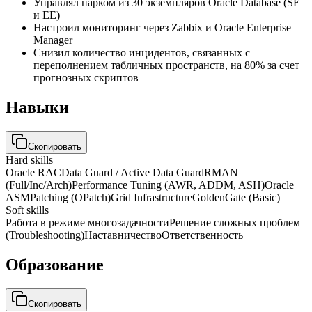
Управлял парком из 30 экземпляров Oracle Database (SE
и EE)
Настроил мониторинг через Zabbix и Oracle Enterprise
Manager
Снизил количество инцидентов, связанных с
переполнением табличных пространств, на 80% за счет
прогнозных скриптов
Навыки
Скопировать
Hard skills
Oracle RAC
Data Guard / Active Data Guard
RMAN
(Full/Inc/Arch)
Performance Tuning (AWR, ADDM, ASH)
Oracle
ASM
Patching (OPatch)
Grid Infrastructure
GoldenGate (Basic)
Soft skills
Работа в режиме многозадачности
Решение сложных проблем
(Troubleshooting)
Наставничество
Ответственность
Образование
Скопировать