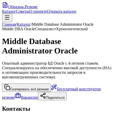
Образцы
.
Резюме
Каталог
Советы
О проекте
Открыть каталог
Главная
/
Каталог
/
Middle Database Administrator Oracle
Middle DBA Oracle
Специалист
Хронологический
Middle Database
Administrator Oracle
Опытный администратор БД Oracle с 4-летним стажем.
Специализируюсь на обеспечении высокой доступности (HA)
и оптимизации производительности запросов в
высоконагруженных системах.
Бесплатный конструктор
Скопировать всё резюме
резюме
Вакансии
Поделиться
Контакты