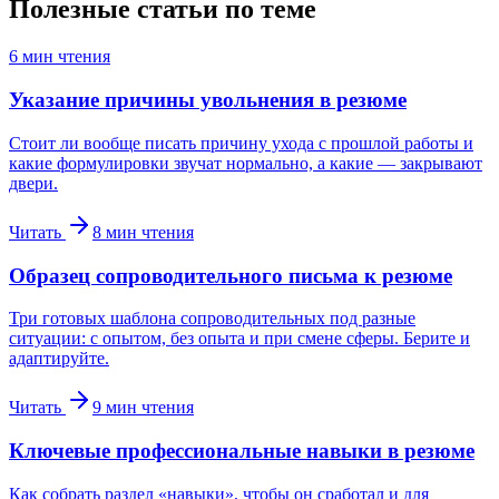
Полезные статьи по теме
6
мин чтения
Указание причины увольнения в резюме
Стоит ли вообще писать причину ухода с прошлой работы и
какие формулировки звучат нормально, а какие — закрывают
двери.
Читать
8
мин чтения
Образец сопроводительного письма к резюме
Три готовых шаблона сопроводительных под разные
ситуации: с опытом, без опыта и при смене сферы. Берите и
адаптируйте.
Читать
9
мин чтения
Ключевые профессиональные навыки в резюме
Как собрать раздел «навыки», чтобы он сработал и для