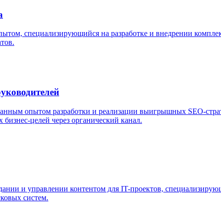
а
пытом, специализирующийся на разработке и внедрении компле
тов.
руководителей
анным опытом разработки и реализации выигрышных SEO-страт
бизнес-целей через органический канал.
дании и управлении контентом для IT-проектов, специализирующ
сковых систем.