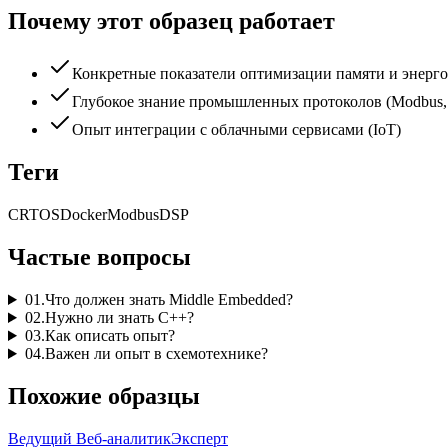
Почему этот образец работает
Конкретные показатели оптимизации памяти и энерг
Глубокое знание промышленных протоколов (Modbus
Опыт интеграции с облачными сервисами (IoT)
Теги
C
RTOS
Docker
Modbus
DSP
Частые вопросы
01
.
Что должен знать Middle Embedded?
02
.
Нужно ли знать C++?
03
.
Как описать опыт?
04
.
Важен ли опыт в схемотехнике?
Похожие образцы
Ведущий Веб-аналитик
Эксперт