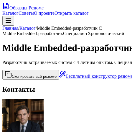
Образцы
.
Резюме
Каталог
Советы
О проекте
Открыть каталог
Главная
/
Каталог
/
Middle Embedded-разработчик C
Middle Embedded-разработчик
Специалист
Хронологический
Middle Embedded-разработчи
Разработчик встраиваемых систем с 4-летним опытом. Специа
Бесплатный конструктор резюм
Скопировать всё резюме
Контакты