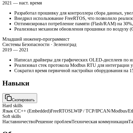
2021 — наст. время
Разработал прошивку для контроллера сбора данных, уве
Внедрил использование FreeRTOS, что позволило реализ
Оптимизировал потребление памяти (Flash/RAM) на 30%
Реализовал механизм обновления прошивки по воздуху (
Младший инженер-программист
Системы Безопасности
· Зеленоград
2019 — 2021
Написал драйверы для графических OLED-дисплеев по и
Реализовал стек протокола Modbus RTU для интеграции у
Сократил время первичной настройки оборудования на 15
Навыки
Скопировать
Hard skills
Язык C
C++ (Embedded)
FreeRTOS
LWIP / TCP/IP
CAN/Modbus/Eth
Soft skills
Наставничество
Решение проблем
Техническая коммуникация
Т