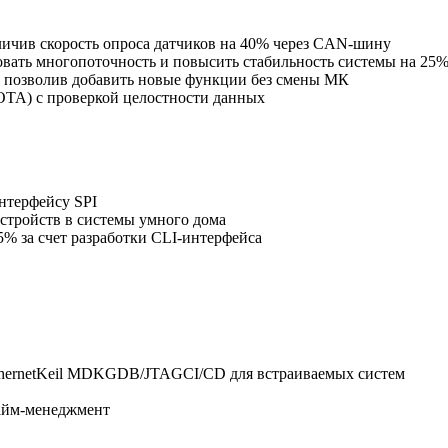
личив скорость опроса датчиков на 40% через CAN-шину
овать многопоточность и повысить стабильность системы на 25
, позволив добавить новые функции без смены МК
OTA) с проверкой целостности данных
нтерфейсу SPI
стройств в системы умного дома
% за счет разработки CLI-интерфейса
ernet
Keil MDK
GDB/JTAG
CI/CD для встраиваемых систем
айм-менеджмент