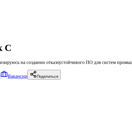
к C
лизируюсь на создании отказоустойчивого ПО для систем пром
е
Вакансии
Поделиться