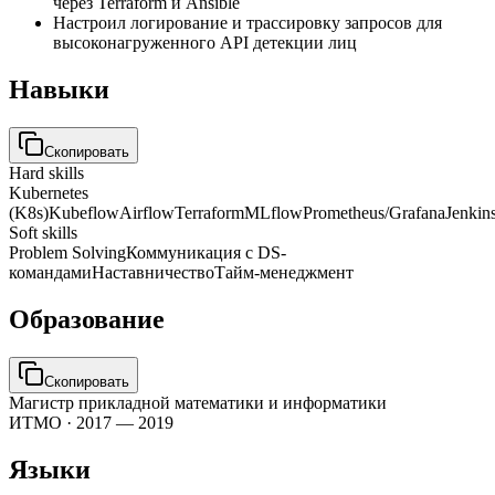
через Terraform и Ansible
Настроил логирование и трассировку запросов для
высоконагруженного API детекции лиц
Навыки
Скопировать
Hard skills
Kubernetes
(K8s)
Kubeflow
Airflow
Terraform
MLflow
Prometheus/Grafana
Jenkin
Soft skills
Problem Solving
Коммуникация с DS-
командами
Наставничество
Тайм-менеджмент
Образование
Скопировать
Магистр прикладной математики и информатики
ИТМО
·
2017 — 2019
Языки