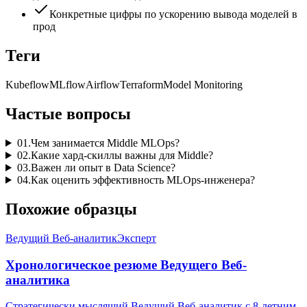
Конкретные цифры по ускорению вывода моделей в
прод
Теги
Kubeflow
MLflow
Airflow
Terraform
Model Monitoring
Частые вопросы
01
.
Чем занимается Middle MLOps?
02
.
Какие хард-скиллы важны для Middle?
03
.
Важен ли опыт в Data Science?
04
.
Как оценить эффективность MLOps-инженера?
Похожие образцы
Ведущий Веб-аналитик
Эксперт
Хронологическое резюме Ведущего Веб-
аналитика
Стратегически мыслящий Ведущий Веб-аналитик с 8-летним