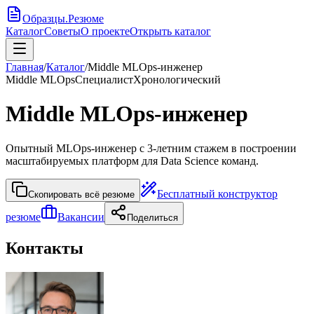
Образцы
.
Резюме
Каталог
Советы
О проекте
Открыть каталог
Главная
/
Каталог
/
Middle MLOps-инженер
Middle MLOps
Специалист
Хронологический
Middle MLOps-инженер
Опытный MLOps-инженер с 3-летним стажем в построении
масштабируемых платформ для Data Science команд.
Бесплатный конструктор
Скопировать всё резюме
резюме
Вакансии
Поделиться
Контакты