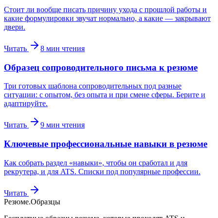
Стоит ли вообще писать причину ухода с прошлой работы и
какие формулировки звучат нормально, а какие — закрывают
двери.
Читать
8
мин чтения
Образец сопроводительного письма к резюме
Три готовых шаблона сопроводительных под разные
ситуации: с опытом, без опыта и при смене сферы. Берите и
адаптируйте.
Читать
9
мин чтения
Ключевые профессиональные навыки в резюме
Как собрать раздел «навыки», чтобы он сработал и для
рекрутера, и для ATS. Списки под популярные профессии.
Читать
Резюме
.
Образцы