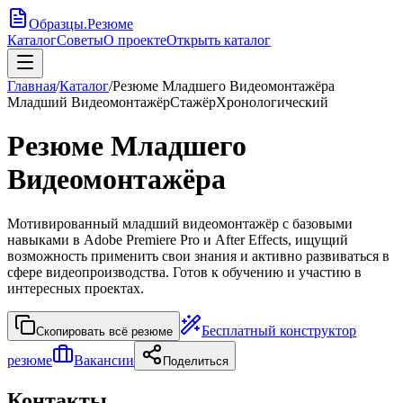
Образцы
.
Резюме
Каталог
Советы
О проекте
Открыть каталог
Главная
/
Каталог
/
Резюме Младшего Видеомонтажёра
Младший Видеомонтажёр
Стажёр
Хронологический
Резюме Младшего
Видеомонтажёра
Мотивированный младший видеомонтажёр с базовыми
навыками в Adobe Premiere Pro и After Effects, ищущий
возможность применить свои знания и активно развиваться в
сфере видеопроизводства. Готов к обучению и участию в
интересных проектах.
Бесплатный конструктор
Скопировать всё резюме
резюме
Вакансии
Поделиться
Контакты