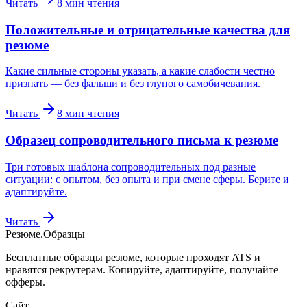
Читать
8
мин чтения
Положительные и отрицательные качества для
резюме
Какие сильные стороны указать, а какие слабости честно
признать — без фальши и без глупого самобичевания.
Читать
8
мин чтения
Образец сопроводительного письма к резюме
Три готовых шаблона сопроводительных под разные
ситуации: с опытом, без опыта и при смене сферы. Берите и
адаптируйте.
Читать
Резюме
.
Образцы
Бесплатные образцы резюме, которые проходят ATS и
нравятся рекрутерам. Копируйте, адаптируйте, получайте
офферы.
Сайт