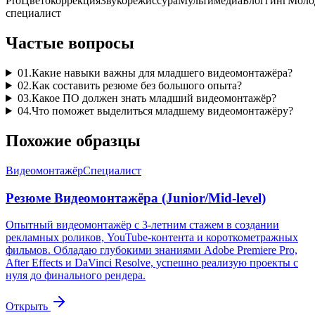
Pro
Цветокоррекция
Звукорежиссура
Мультимедиа
Блоггинг
Моло
специалист
Частые вопросы
01
.
Какие навыки важны для младшего видеомонтажёра?
02
.
Как составить резюме без большого опыта?
03
.
Какое ПО должен знать младший видеомонтажёр?
04
.
Что поможет выделиться младшему видеомонтажёру?
Похожие образцы
Видеомонтажёр
Специалист
Резюме Видеомонтажёра (Junior/Mid-level)
Опытный видеомонтажёр с 3-летним стажем в создании
рекламных роликов, YouTube-контента и короткометражных
фильмов. Обладаю глубокими знаниями Adobe Premiere Pro,
After Effects и DaVinci Resolve, успешно реализую проекты с
нуля до финального рендера.
Открыть