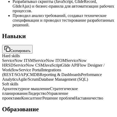
Разрабатывал скрипты (JavaScript, GlideRecord,
GlideAjax) и бизнес-правила для автоматизации рабочих
процессов.
Проводил анализ требований, создавал технические
спецификации и проводил тестирование разработанных
решений.
Навыки
Скопировать
Hard skills
ServiceNow ITSM
ServiceNow ITOM
ServiceNow
HRSD
ServiceNow CSM
JavaScript
Glide API
Flow Designer /
Workflow
Service Portal
Integrations
(REST/SOAP)
CMDB
Reporting & Dashboards
Performance
Analytics
Agile/Scrum
Database Management (SQL)
Soft skills
Архитектурное мышление
Стратегическое
планирование
Лидерство
Управление
проектами
Консалтинг
Решение проблем
Наставничество
Образование