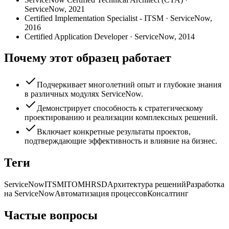
ServiceNow
,
2021
Certified Implementation Specialist - ITSM
·
ServiceNow
,
2016
Certified Application Developer
·
ServiceNow
,
2014
Почему этот образец работает
Подчеркивает многолетний опыт и глубокие знания
в различных модулях ServiceNow.
Демонстрирует способность к стратегическому
проектированию и реализации комплексных решений.
Включает конкретные результаты проектов,
подтверждающие эффективность и влияние на бизнес.
Теги
ServiceNow
ITSM
ITOM
HRSD
Архитектура решений
Разработка
на ServiceNow
Автоматизация процессов
Консалтинг
Частые вопросы