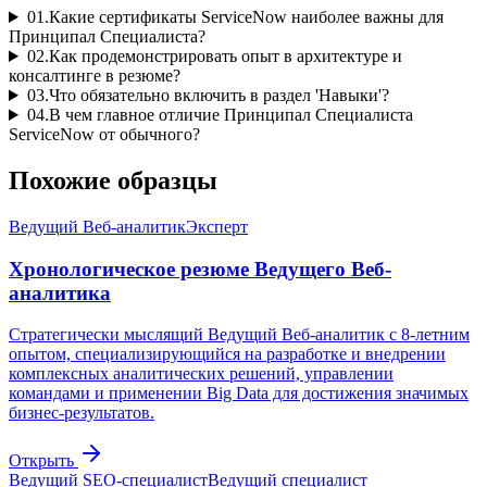
01
.
Какие сертификаты ServiceNow наиболее важны для
Принципал Специалиста?
02
.
Как продемонстрировать опыт в архитектуре и
консалтинге в резюме?
03
.
Что обязательно включить в раздел 'Навыки'?
04
.
В чем главное отличие Принципал Специалиста
ServiceNow от обычного?
Похожие образцы
Ведущий Веб-аналитик
Эксперт
Хронологическое резюме Ведущего Веб-
аналитика
Стратегически мыслящий Ведущий Веб-аналитик с 8-летним
опытом, специализирующийся на разработке и внедрении
комплексных аналитических решений, управлении
командами и применении Big Data для достижения значимых
бизнес-результатов.
Открыть
Ведущий SEO-специалист
Ведущий специалист