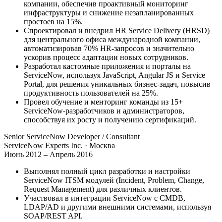
компании, обеспечив проактивный мониторинг
инфраструктуры и снижение незапланированных
простоев на 15%.
Спроектировал и внедрил HR Service Delivery (HRSD)
для центрального офиса международной компании,
автоматизировав 70% HR-запросов и значительно
ускорив процесс адаптации новых сотрудников.
Разработал кастомные приложения и порталы на
ServiceNow, используя JavaScript, Angular JS и Service
Portal, для решения уникальных бизнес-задач, повысив
продуктивность пользователей на 25%.
Провел обучение и менторинг команды из 15+
ServiceNow-разработчиков и администраторов,
способствуя их росту и получению сертификаций.
Senior ServiceNow Developer / Consultant
ServiceNow Experts Inc.
· Москва
Июнь 2012 – Апрель 2016
Выполнял полный цикл разработки и настройки
ServiceNow ITSM модулей (Incident, Problem, Change,
Request Management) для различных клиентов.
Участвовал в интеграции ServiceNow с CMDB,
LDAP/AD и другими внешними системами, используя
SOAP/REST API.