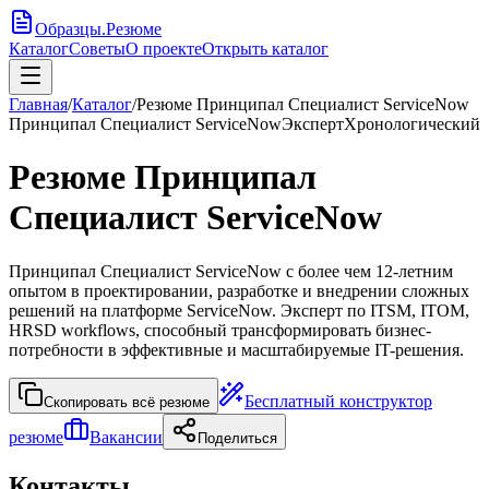
Образцы
.
Резюме
Каталог
Советы
О проекте
Открыть каталог
Главная
/
Каталог
/
Резюме Принципал Специалист ServiceNow
Принципал Специалист ServiceNow
Эксперт
Хронологический
Резюме Принципал
Специалист ServiceNow
Принципал Специалист ServiceNow с более чем 12-летним
опытом в проектировании, разработке и внедрении сложных
решений на платформе ServiceNow. Эксперт по ITSM, ITOM,
HRSD workflows, способный трансформировать бизнес-
потребности в эффективные и масштабируемые IT-решения.
Бесплатный конструктор
Скопировать всё резюме
резюме
Вакансии
Поделиться
Контакты