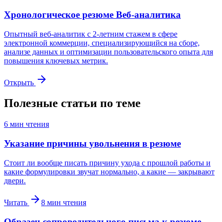
Хронологическое резюме Веб-аналитика
Опытный веб-аналитик с 2-летним стажем в сфере
электронной коммерции, специализирующийся на сборе,
анализе данных и оптимизации пользовательского опыта для
повышения ключевых метрик.
Открыть
Полезные статьи по теме
6
мин чтения
Указание причины увольнения в резюме
Стоит ли вообще писать причину ухода с прошлой работы и
какие формулировки звучат нормально, а какие — закрывают
двери.
Читать
8
мин чтения
Образец сопроводительного письма к резюме