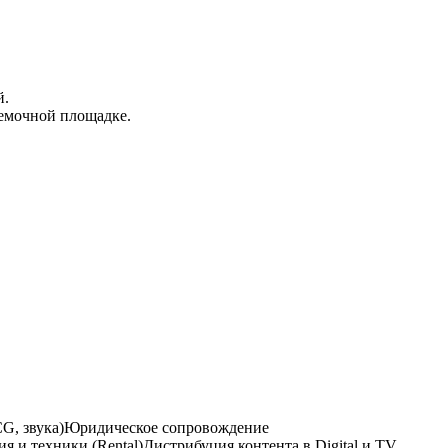
й.
ъемочной площадке.
G, звука)
Юридическое сопровождение
я и техники (Rental)
Дистрибуция контента в Digital и TV