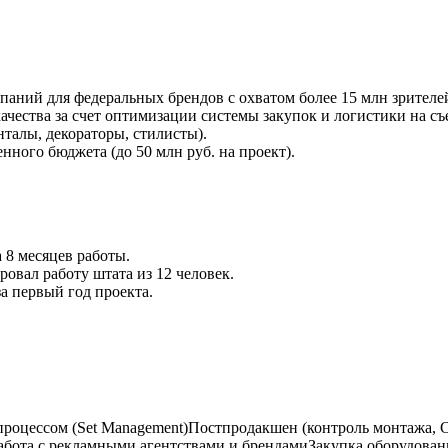
ний для федеральных брендов с охватом более 15 млн зрителе
ачества за счет оптимизации системы закупок и логистики на с
талы, декораторы, стилисты).
нного бюджета (до 50 млн руб. на проект).
 8 месяцев работы.
ровал работу штата из 12 человек.
а первый год проекта.
роцессом (Set Management)
Постпродакшен (контроль монтажа, C
абота с рекламными агентствами и брендами
Закупка оборудовани