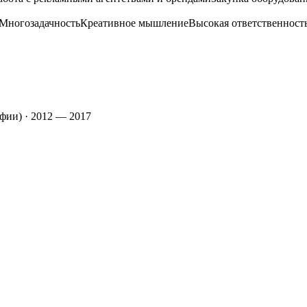
Многозадачность
Креативное мышление
Высокая ответственност
афии)
·
2012 — 2017