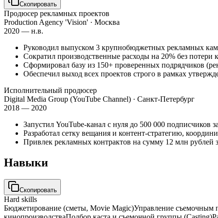
Скопировать
Продюсер рекламных проектов
Production Agency 'Vision'
· Москва
2020 — н.в.
Руководил выпуском 3 крупнобюджетных рекламных кампа
Сократил производственные расходы на 20% без потери к
Сформировал базу из 150+ проверенных подрядчиков (рен
Обеспечил выход всех проектов строго в рамках утвержде
Исполнительный продюсер
Digital Media Group (YouTube Channel)
· Санкт-Петербург
2018 — 2020
Запустил YouTube-канал с нуля до 500 000 подписчиков за
Разработал сетку вещания и контент-стратегию, координи
Привлек рекламных контрактов на сумму 12 млн рублей з
Навыки
Скопировать
Hard skills
Бюджетирование (сметы, Movie Magic)
Управление съемочным п
кинопроизводства
Подбор каста и съемочной группы (Casting)
Р