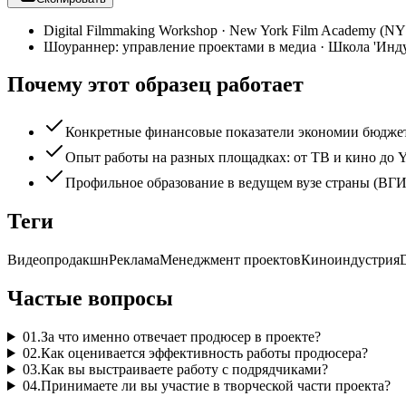
Digital Filmmaking Workshop
·
New York Film Academy (N
Шоураннер: управление проектами в медиа
·
Школа 'Инду
Почему этот образец работает
Конкретные финансовые показатели экономии бюджет
Опыт работы на разных площадках: от ТВ и кино до 
Профильное образование в ведущем вузе страны (ВГИ
Теги
Видеопродакшн
Реклама
Менеджмент проектов
Киноиндустрия
D
Частые вопросы
01
.
За что именно отвечает продюсер в проекте?
02
.
Как оценивается эффективность работы продюсера?
03
.
Как вы выстраиваете работу с подрядчиками?
04
.
Принимаете ли вы участие в творческой части проекта?