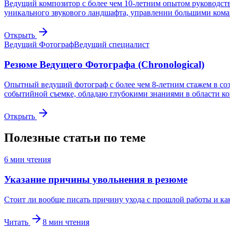
Ведущий композитор с более чем 10-летним опытом руководст
уникального звукового ландшафта, управлении большими кома
Открыть
Ведущий Фотограф
Ведущий специалист
Резюме Ведущего Фотографа (Chronological)
Опытный ведущий фотограф с более чем 8-летним стажем в со
событийной съемке, обладаю глубокими знаниями в области ко
Открыть
Полезные статьи по теме
6
мин чтения
Указание причины увольнения в резюме
Стоит ли вообще писать причину ухода с прошлой работы и ка
Читать
8
мин чтения