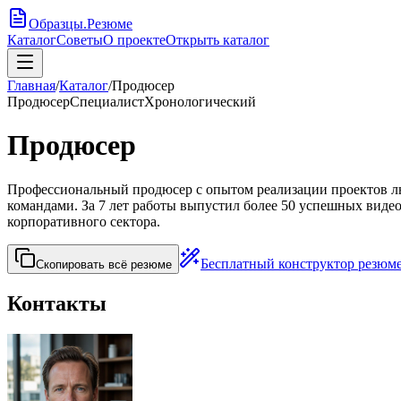
Образцы
.
Резюме
Каталог
Советы
О проекте
Открыть каталог
Главная
/
Каталог
/
Продюсер
Продюсер
Специалист
Хронологический
Продюсер
Профессиональный продюсер с опытом реализации проектов л
командами. За 7 лет работы выпустил более 50 успешных видеор
корпоративного сектора.
Бесплатный конструктор резюм
Скопировать всё резюме
Контакты