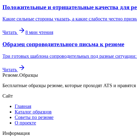
Положительные и отрицательные качества для р
Какие сильные стороны указать, а какие слабости честно призн
Читать
8
мин чтения
Образец сопроводительного письма к резюме
Три готовых шаблона сопроводительных под разные ситуации: с
Читать
Резюме
.
Образцы
Бесплатные образцы резюме, которые проходят ATS и нравятся
Сайт
Главная
Каталог образцов
Советы по резюме
О проекте
Информация