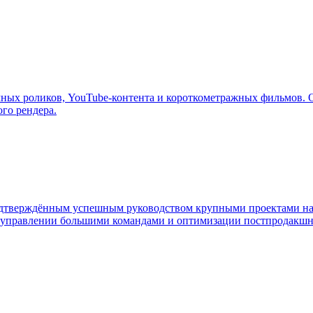
ых роликов, YouTube-контента и короткометражных фильмов. Обл
ого рендера.
тверждённым успешным руководством крупными проектами на ф
, управлении большими командами и оптимизации постпродакшн