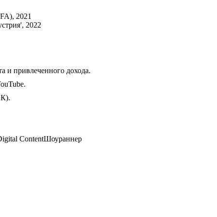
YFA)
,
2021
стрия'
,
2022
а и привлеченного дохода.
YouTube.
К).
igital Content
Шоураннер