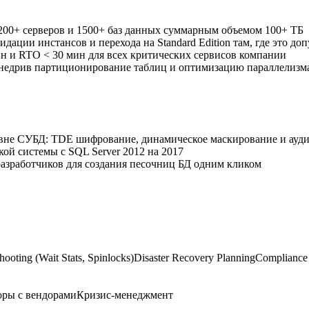
200+ серверов и 1500+ баз данных суммарным объемом 100+ ТБ
дации инстансов и перехода на Standard Edition там, где это до
мин и RTO < 30 мин для всех критических сервисов компании
внедрив партиционирование таблиц и оптимизацию параллели
овне СУБД: TDE шифрование, динамическое маскирование и ауд
ой системы с SQL Server 2012 на 2017
азработчиков для создания песочниц БД одним кликом
ooting (Wait Stats, Spinlocks)
Disaster Recovery Planning
Compliance
оры с вендорами
Кризис-менеджмент