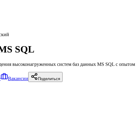
ский
r MS SQL
ождения высоконагруженных систем баз данных MS SQL с опыто
е
Вакансии
Поделиться