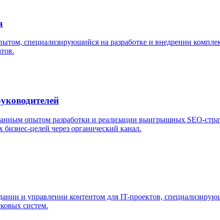
а
пытом, специализирующийся на разработке и внедрении компле
тов.
руководителей
анным опытом разработки и реализации выигрышных SEO-страт
бизнес-целей через органический канал.
дании и управлении контентом для IT-проектов, специализирующ
сковых систем.