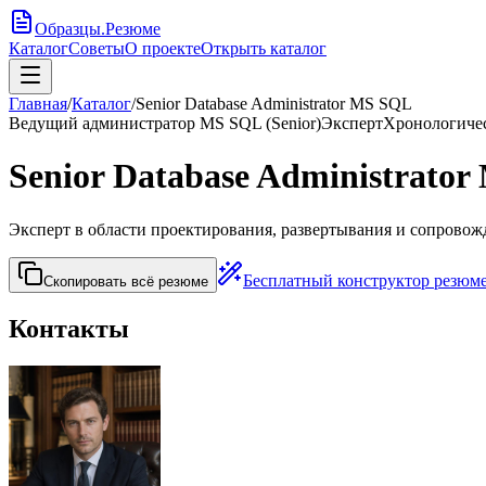
Образцы
.
Резюме
Каталог
Советы
О проекте
Открыть каталог
Главная
/
Каталог
/
Senior Database Administrator MS SQL
Ведущий администратор MS SQL (Senior)
Эксперт
Хронологиче
Senior Database Administrato
Эксперт в области проектирования, развертывания и сопров
Бесплатный конструктор резюм
Скопировать всё резюме
Контакты