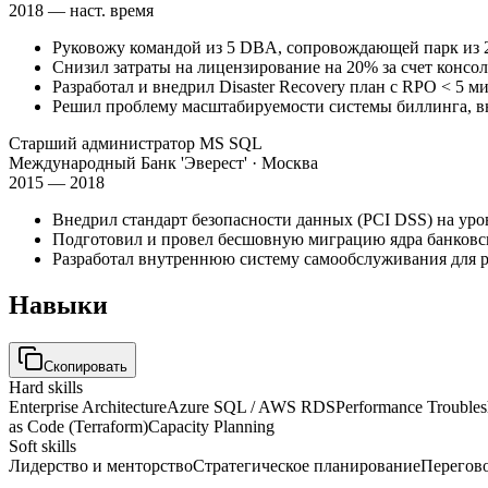
2018 — наст. время
Руковожу командой из 5 DBA, сопровождающей парк из 
Снизил затраты на лицензирование на 20% за счет консоли
Разработал и внедрил Disaster Recovery план с RPO < 5 
Решил проблему масштабируемости системы биллинга, 
Старший администратор MS SQL
Международный Банк 'Эверест'
· Москва
2015 — 2018
Внедрил стандарт безопасности данных (PCI DSS) на ур
Подготовил и провел бесшовную миграцию ядра банковск
Разработал внутреннюю систему самообслуживания для р
Навыки
Скопировать
Hard skills
Enterprise Architecture
Azure SQL / AWS RDS
Performance Troublesh
as Code (Terraform)
Capacity Planning
Soft skills
Лидерство и менторство
Стратегическое планирование
Перегов