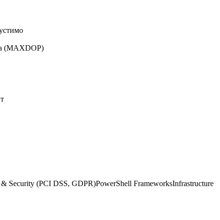
пустимо
зма (MAXDOP)
ит
 & Security (PCI DSS, GDPR)
PowerShell Frameworks
Infrastructure