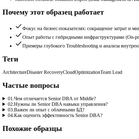
Почему этот образец работает
Фокус на бизнес-показателях: сокращение затрат и м
Опыт работы с гибридными инфраструктурами (On-pre
Примеры глубокого Troubleshooting и анализа внутрен
Теги
Architecture
Disaster Recovery
Cloud
Optimization
Team Lead
Частые вопросы
01
.
Чем отличается Senior DBA от Middle?
02
.
Нужны ли Senior DBA навыки управления?
03
.
Важен ли опыт с облачными БД?
04
.
Как оценить эффективность Senior DBA?
Похожие образцы