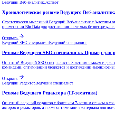
Ведущий Веб-аналитик
Эксперт
Хронологическое резюме Ведущего Веб-аналитик
Стратегически мыслящий Ведущий Веб-аналитик с 8-летним о
применении Big Data для достижения значимых бизнес-результа
Открыть
Ведущий SEO-специалист
Ведущий специалист
Резюме Ведущего SEO-специалиста. Пример для 
Опытный Ведущий SEO-специалист с 8-летним стажем и доказ
командами, оптимизации бюджетов и достижении амбициозных 
Открыть
Ведущий Редактор
Ведущий специалист
Резюме Ведущего Редактора (IT-тематика)
Опытный ведущий редактор с более чем 7-летним стажем в соз
авторов и редакторов, а также оптимизации материала для пои