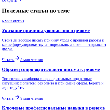
Открыть
Полезные статьи по теме
6
мин чтения
Указание причины увольнения в резюме
Стоит ли вообще писать причину ухода с прошлой работы и
какие формулировки звучат нормально, а какие — закрывают
двери.
Читать
8
мин чтения
Образец сопроводительного письма к резюме
Три готовых шаблона сопроводительных под разные
ситуации: с опытом, без опыта и при смене сферы. Берите и
адаптируйте.
Читать
9
мин чтения
Ключевые профессиональные навыки в резюме