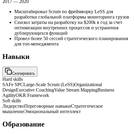
2017 — 2020
Масштабировал Scrum по фреймворку LeSS для
разработки глобальной платформы мониторинга грузов
Снизил затраты на разработку на $200k в год за счет
оптимизации внутренних процессов и устранения
дублирующихся функций
Провел более 50 сессий стратегического планирования
для топ-менеджмента
Навыки
Скопировать
Hard skills
SAFe SPC
Large-Scale Scrum (LeSS)
Organizational
Design
Executive Coaching
Value Stream Mapping
Business
Agility
OKR Framework
Soft skills
Лидерство
Переговорные навыки
Стратегическое
мышление
Эмоциональный интеллект
Образование