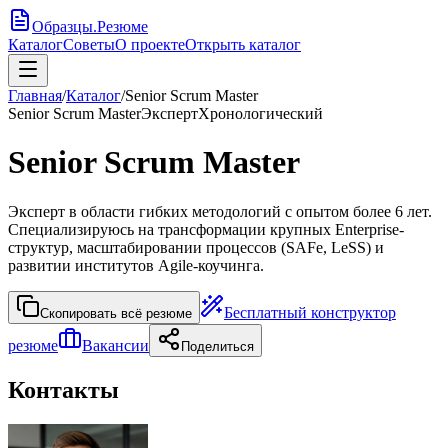
Образцы
.
Резюме
Каталог
Советы
О проекте
Открыть каталог
Главная
/
Каталог
/
Senior Scrum Master
Senior Scrum Master
Эксперт
Хронологический
Senior Scrum Master
Эксперт в области гибких методологий с опытом более 6 лет.
Специализируюсь на трансформации крупных Enterprise-
структур, масштабировании процессов (SAFe, LeSS) и
развитии институтов Agile-коучинга.
Бесплатный конструктор
Скопировать всё резюме
резюме
Вакансии
Поделиться
Контакты