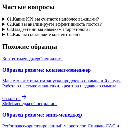
Частые вопросы
01
.
Какие KPI вы считаете наиболее важными?
02
.
Как вы анализируете эффективность постов?
03
.
Владеете ли вы навыками таргетолога?
04
.
Как вы составляете контент-план?
Похожие образцы
Контент-менеджер
Специалист
Образец резюме: контент-менеджер
Маркетолог с опытом запуска продуктов и кампаний с нуля.
Работаю на стыке аналитики, креатива и здравого смысла.
Открыть
SMM-менеджер
Специалист
Образец резюме: smm-менеджер
Performance-ориентированный маркетолог. Снижаю CAC и