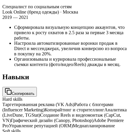
Специалист по социальным сетям
Look Online (бренд одежды)
· Москва
2019 — 2021
Сформировала визуальную концепцию аккаунтов, что
привело к росту охватов в 2.5 раза за первые 3 месяца
работы.
Настроила автоматизированные воронки продаж в
Direct и мессенджерах, увеличив конверсию из вопроса
в покупку на 20%.
Организовывала и курировала профессиональные
съемки контента (фото/видео/Reels) дважды в месяц.
Навыки
Скопировать
Hard skills
Таргетированная реклама (VK Ads)
Работа с блогерами
(Influencer Marketing)
Копирайтинг и сторителлинг
Аналитика
(LiveDune, TGStat)
Создание Reels и видеомонтаж (CapCut,
VN)
Графический дизайн (Canopy, Photoshop)
Adobe Premiere
Pro
Управление репутацией (ORM)
Медиапланирование
Soft skills