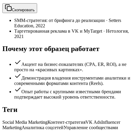
Скопировать
SMM-стратегия: от брифинга до реализации
·
Setters
Education
,
2022
Таргетированная реклама в VK и MyTarget
·
Нетология
,
2021
Почему этот образец работает
Акцент на бизнес-показателях (CPA, ER, ROI), а не
просто на «красивых картинках».
Демонстрация владения инструментами аналитики и
современными форматами контента (Reels).
Опыт работы с крупными известными брендами
подтверждает высокий уровень ответственности.
Теги
Social Media Marketing
Контент-стратегия
VK Ads
Influencer
Marketing
Аналитика соцсетей
Управление сообществами