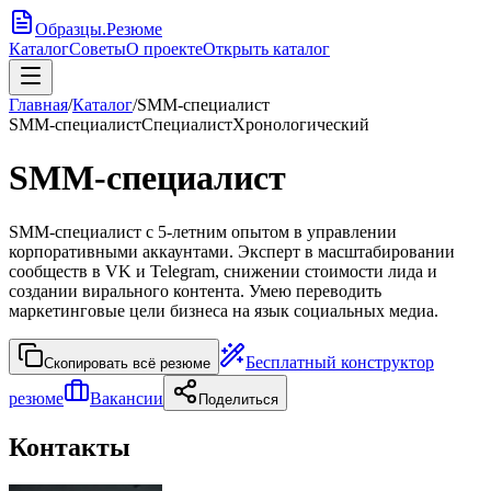
Образцы
.
Резюме
Каталог
Советы
О проекте
Открыть каталог
Главная
/
Каталог
/
SMM-специалист
SMM-специалист
Специалист
Хронологический
SMM-специалист
SMM-специалист с 5-летним опытом в управлении
корпоративными аккаунтами. Эксперт в масштабировании
сообществ в VK и Telegram, снижении стоимости лида и
создании вирального контента. Умею переводить
маркетинговые цели бизнеса на язык социальных медиа.
Бесплатный конструктор
Скопировать всё резюме
резюме
Вакансии
Поделиться
Контакты