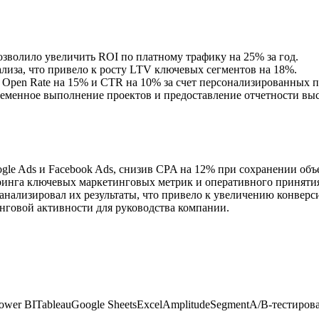
озволило увеличить ROI по платному трафику на 25% за год.
лиза, что привело к росту LTV ключевых сегментов на 18%.
Open Rate на 15% и CTR на 10% за счет персонализированных 
ременное выполнение проектов и предоставление отчетности вы
le Ads и Facebook Ads, снизив CPA на 12% при сохранении объ
ринга ключевых маркетинговых метрик и оперативного приняти
 анализировал их результаты, что привело к увеличению конверс
нговой активности для руководства компании.
ower BI
Tableau
Google Sheets
Excel
Amplitude
Segment
A/B-тестиров