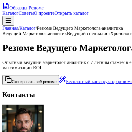
Образцы
.
Резюме
Каталог
Советы
О проекте
Открыть каталог
Главная
/
Каталог
/
Резюме Ведущего Маркетолога-аналитика
Ведущий Маркетолог-аналитик
Ведущий специалист
Хронолог
Резюме Ведущего Маркетолог
Опытный ведущий маркетолог-аналитик с 7-летним стажем в e-
максимизации ROI.
Бесплатный конструктор резюм
Скопировать всё резюме
Контакты