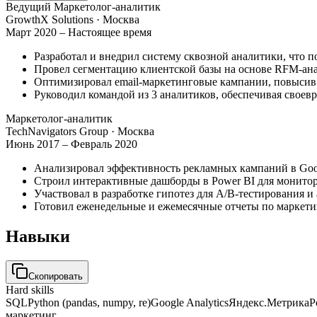
Ведущий Маркетолог-аналитик
GrowthX Solutions
· Москва
Март 2020 – Настоящее время
Разработал и внедрил систему сквозной аналитики, что п
Провел сегментацию клиентской базы на основе RFM-ана
Оптимизировал email-маркетинговые кампании, повысив 
Руководил командой из 3 аналитиков, обеспечивая своев
Маркетолог-аналитик
TechNavigators Group
· Москва
Июнь 2017 – Февраль 2020
Анализировал эффективность рекламных кампаний в Goog
Строил интерактивные дашборды в Power BI для монито
Участвовал в разработке гипотез для A/B-тестирования и
Готовил еженедельные и ежемесячные отчеты по маркети
Навыки
Скопировать
Hard skills
SQL
Python (pandas, numpy, re)
Google Analytics
Яндекс.Метрика
P
маркетинг