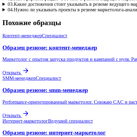
03
.
Какие достижения стоит указывать в резюме ведущего ма
04
.
Нужно ли указывать проекты в резюме маркетолога-анал
Похожие образцы
Контент-менеджер
Специалист
Образец резюме: контент-менеджер
Маркетолог с опытом запуска продуктов и кампаний с нуля. Ра
Открыть
SMM-менеджер
Специалист
Образец резюме: smm-менеджер
Performance-ориентированный маркетолог. Снижаю CAC и раст
Открыть
Интернет-маркетолог
Ведущий специалист
Образец резюме: интернет-маркетолог