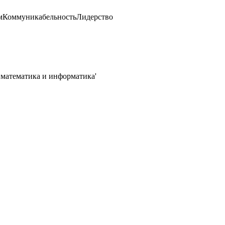
м
Коммуникабельность
Лидерство
 математика и информатика'