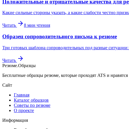
Положительные и отрицательные качества для р
Какие сильные стороны указать, а какие слабости честно призн
Читать
8
мин чтения
Образец сопроводительного письма к резюме
Три готовых шаблона сопроводительных под разные ситуации: с
Читать
Резюме
.
Образцы
Бесплатные образцы резюме, которые проходят ATS и нравятся
Сайт
Главная
Каталог образцов
Советы по резюме
О проекте
Информация