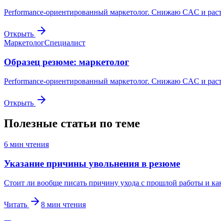
Performance-ориентированный маркетолог. Снижаю CAC и раст
Открыть
Маркетолог
Специалист
Образец резюме: маркетолог
Performance-ориентированный маркетолог. Снижаю CAC и раст
Открыть
Полезные статьи по теме
6
мин чтения
Указание причины увольнения в резюме
Стоит ли вообще писать причину ухода с прошлой работы и ка
Читать
8
мин чтения