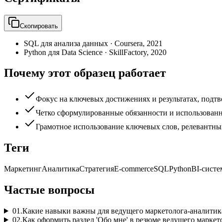
Скопировать
SQL для анализа данных
·
Coursera
,
2021
Python для Data Science
·
SkillFactory
,
2020
Почему этот образец работает
Фокус на ключевых достижениях и результатах, под
Четко сформулированные обязанности и использованн
Грамотное использование ключевых слов, релевантны
Теги
Маркетинг
Аналитика
Стратегия
E-commerce
SQL
Python
BI-сист
Частые вопросы
01
.
Какие навыки важны для ведущего маркетолога-аналитик
02
.
Как оформить раздел 'Обо мне' в резюме ведущего маркет