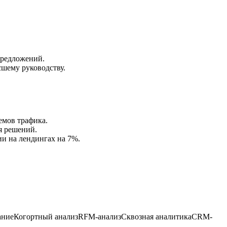
предложений.
сшему руководству.
емов трафика.
я решений.
ии на лендингах на 7%.
ание
Когортный анализ
RFM-анализ
Сквозная аналитика
CRM-