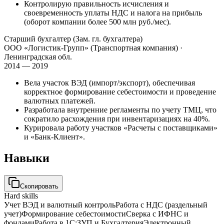
Контролирую правильность исчисления и
своевременность уплаты НДС и налога на прибыль
(оборот компании более 500 млн руб./мес).
Старший бухгалтер (Зам. гл. бухгалтера)
ООО «Логистик-Групп» (Транспортная компания)
·
Ленинградская обл.
2014 — 2019
Вела участок ВЭД (импорт/экспорт), обеспечивая
корректное формирование себестоимости и проведение
валютных платежей.
Разработала внутренние регламенты по учету ТМЦ, что
сократило расхождения при инвентаризациях на 40%.
Курировала работу участков «Расчеты с поставщиками»
и «Банк-Клиент».
Навыки
Скопировать
Hard skills
Учет ВЭД и валютный контроль
Работа с НДС (раздельный
учет)
Формирование себестоимости
Сверка с ИФНС и
фондами
Работа в 1С:ЗУП и Бухгалтерия
Электронный