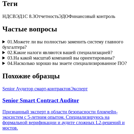
Теги
НДС
ВЭД
1С 8.3
Отчетность
ЭДО
Финансовый контроль
Частые вопросы
01
.
Можете ли вы полностью заменить систему главного
бухгалтера?
02
.
Какие налоги являются вашей специализацией?
03
.
На какой масштаб компаний вы ориентированы?
04
.
Насколько хорошо вы знаете специализированное ПО?
Похожие образцы
Senior Аудитор смарт-контрактов
Эксперт
Senior Smart Contract Auditor
Признанный эксперт в области безопасности блокчейн-
экосистем с 5-летним опытом. Специализируюсь на
формальной верификации и аудите сложных L2-решений и
мостов.