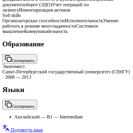
документооборот (ЭДО)
Учет операций по
лизингу
Инвентаризация активов
Soft skills
Организаторские способности
Исполнительность
Умение
работать в режиме многозадачности
Системное
мышление
Коммуникабельность
Образование
Скопировать
Экономист
Санкт-Петербургский государственный университет (СПбГУ)
·
2008 — 2013
Языки
Скопировать
Английский
—
B1 — Intermediate
Подтянуть язык