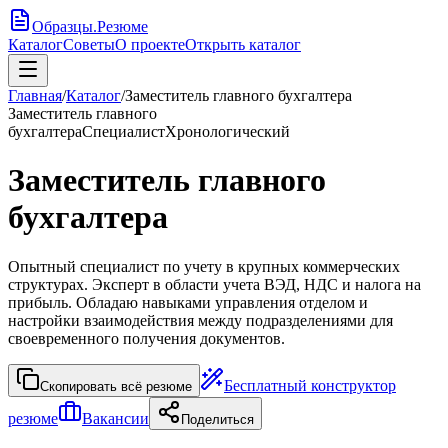
Образцы
.
Резюме
Каталог
Советы
О проекте
Открыть каталог
Главная
/
Каталог
/
Заместитель главного бухгалтера
Заместитель главного
бухгалтера
Специалист
Хронологический
Заместитель главного
бухгалтера
Опытный специалист по учету в крупных коммерческих
структурах. Эксперт в области учета ВЭД, НДС и налога на
прибыль. Обладаю навыками управления отделом и
настройки взаимодействия между подразделениями для
своевременного получения документов.
Бесплатный конструктор
Скопировать всё резюме
резюме
Вакансии
Поделиться