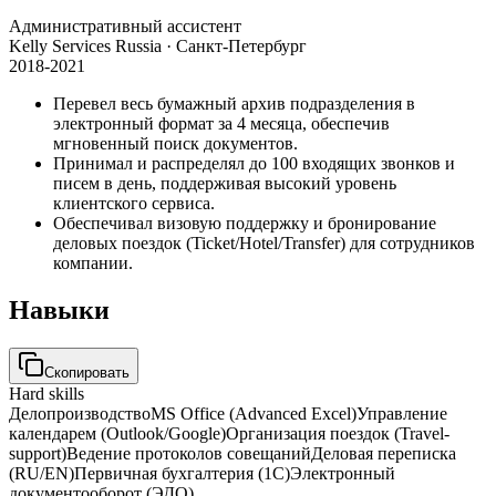
Административный ассистент
Kelly Services Russia
· Санкт-Петербург
2018-2021
Перевел весь бумажный архив подразделения в
электронный формат за 4 месяца, обеспечив
мгновенный поиск документов.
Принимал и распределял до 100 входящих звонков и
писем в день, поддерживая высокий уровень
клиентского сервиса.
Обеспечивал визовую поддержку и бронирование
деловых поездок (Ticket/Hotel/Transfer) для сотрудников
компании.
Навыки
Скопировать
Hard skills
Делопроизводство
MS Office (Advanced Excel)
Управление
календарем (Outlook/Google)
Организация поездок (Travel-
support)
Ведение протоколов совещаний
Деловая переписка
(RU/EN)
Первичная бухгалтерия (1C)
Электронный
документооборот (ЭДО)