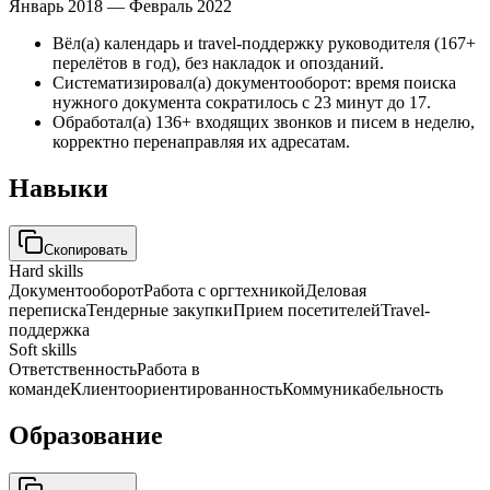
Январь 2018 — Февраль 2022
Вёл(а) календарь и travel-поддержку руководителя (167+
перелётов в год), без накладок и опозданий.
Систематизировал(а) документооборот: время поиска
нужного документа сократилось с 23 минут до 17.
Обработал(а) 136+ входящих звонков и писем в неделю,
корректно перенаправляя их адресатам.
Навыки
Скопировать
Hard skills
Документооборот
Работа с оргтехникой
Деловая
переписка
Тендерные закупки
Прием посетителей
Travel-
поддержка
Soft skills
Ответственность
Работа в
команде
Клиентоориентированность
Коммуникабельность
Образование