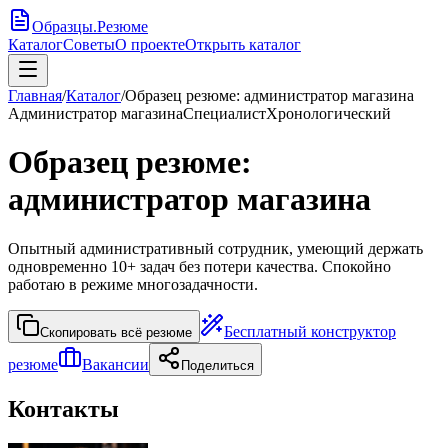
Образцы
.
Резюме
Каталог
Советы
О проекте
Открыть каталог
Главная
/
Каталог
/
Образец резюме: администратор магазина
Администратор магазина
Специалист
Хронологический
Образец резюме:
администратор магазина
Опытный административный сотрудник, умеющий держать
одновременно 10+ задач без потери качества. Спокойно
работаю в режиме многозадачности.
Бесплатный конструктор
Скопировать всё резюме
резюме
Вакансии
Поделиться
Контакты