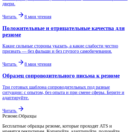
двери.
Читать
8
мин чтения
Положительные и отрицательные качества для
резюме
Какие сильные стороны указать, а какие слабости честно
признать — без фальши и без глупого самобичевания.
Читать
8
мин чтения
Образец сопроводительного письма к резюме
Три готовых шаблона сопроводительных под разные
ситуации: с опытом, без опыта и при смене сферы. Берите и
адаптируйте.
Читать
Резюме
.
Образцы
Бесплатные образцы резюме, которые проходят ATS и
нравятся рекрутерам. Копируйте, адаптируйте, получайте