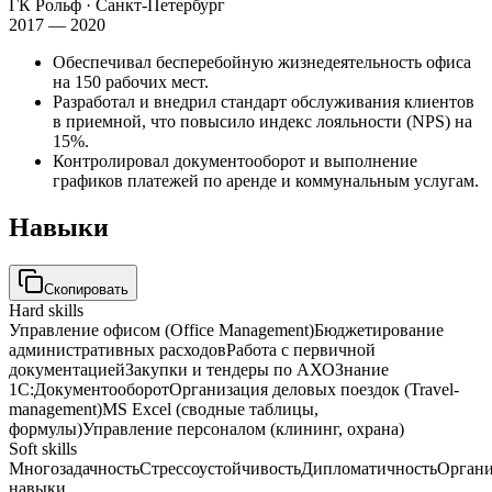
ГК Рольф
· Санкт-Петербург
2017 — 2020
Обеспечивал бесперебойную жизнедеятельность офиса
на 150 рабочих мест.
Разработал и внедрил стандарт обслуживания клиентов
в приемной, что повысило индекс лояльности (NPS) на
15%.
Контролировал документооборот и выполнение
графиков платежей по аренде и коммунальным услугам.
Навыки
Скопировать
Hard skills
Управление офисом (Office Management)
Бюджетирование
административных расходов
Работа с первичной
документацией
Закупки и тендеры по АХО
Знание
1С:Документооборот
Организация деловых поездок (Travel-
management)
MS Excel (сводные таблицы,
формулы)
Управление персоналом (клининг, охрана)
Soft skills
Многозадачность
Стрессоустойчивость
Дипломатичность
Органи
навыки