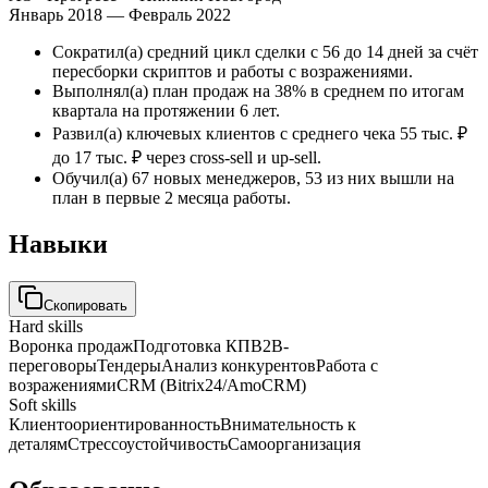
Январь 2018 — Февраль 2022
Сократил(а) средний цикл сделки с 56 до 14 дней за счёт
пересборки скриптов и работы с возражениями.
Выполнял(а) план продаж на 38% в среднем по итогам
квартала на протяжении 6 лет.
Развил(а) ключевых клиентов с среднего чека 55 тыс. ₽
до 17 тыс. ₽ через cross-sell и up-sell.
Обучил(а) 67 новых менеджеров, 53 из них вышли на
план в первые 2 месяца работы.
Навыки
Скопировать
Hard skills
Воронка продаж
Подготовка КП
B2B-
переговоры
Тендеры
Анализ конкурентов
Работа с
возражениями
CRM (Bitrix24/AmoCRM)
Soft skills
Клиентоориентированность
Внимательность к
деталям
Стрессоустойчивость
Самоорганизация