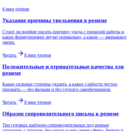
6
мин чтения
Указание причины увольнения в резюме
Стоит ли вообще писать причину ухода с прошлой работы и
какие формулировки звучат нормально, а какие — закрывают
двери.
Читать
8
мин чтения
Положительные и отрицательные качества для
резюме
Какие сильные стороны указать, а какие слабости честно
признать — без фальши и без глупого самобичевания.
Читать
8
мин чтения
Образец сопроводительного письма к резюме
Три готовых шаблона сопроводительных под разные
ситуации: с опытом, без опыта и при смене сферы. Берите и