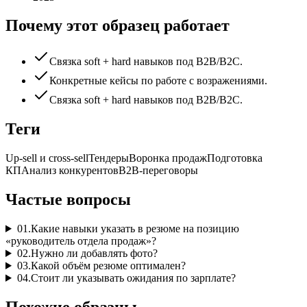
Почему этот образец работает
Связка soft + hard навыков под B2B/B2C.
Конкретные кейсы по работе с возражениями.
Связка soft + hard навыков под B2B/B2C.
Теги
Up-sell и cross-sell
Тендеры
Воронка продаж
Подготовка
КП
Анализ конкурентов
B2B-переговоры
Частые вопросы
01
.
Какие навыки указать в резюме на позицию
«руководитель отдела продаж»?
02
.
Нужно ли добавлять фото?
03
.
Какой объём резюме оптимален?
04
.
Стоит ли указывать ожидания по зарплате?
Похожие образцы