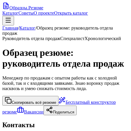
Образцы
.
Резюме
Каталог
Советы
О проекте
Открыть каталог
Главная
/
Каталог
/
Образец резюме: руководитель отдела
продаж
Руководитель отдела продаж
Специалист
Хронологический
Образец резюме:
руководитель отдела продаж
Менеджер по продажам с опытом работы как с холодной
базой, так и с входящими заявками. Знаю воронку продаж
насквозь и умею снижать стоимость лида.
Бесплатный конструктор
Скопировать всё резюме
резюме
Вакансии
Поделиться
Контакты