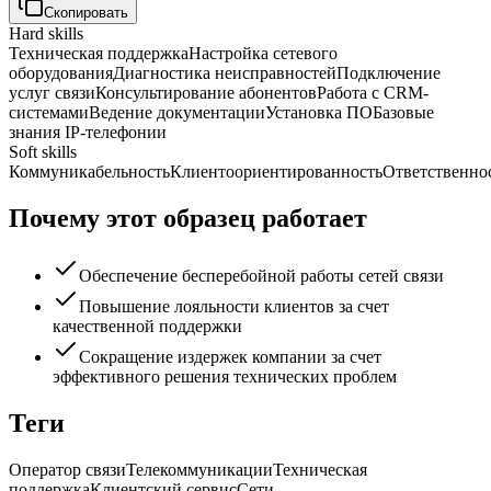
Скопировать
Hard skills
Техническая поддержка
Настройка сетевого
оборудования
Диагностика неисправностей
Подключение
услуг связи
Консультирование абонентов
Работа с CRM-
системами
Ведение документации
Установка ПО
Базовые
знания IP-телефонии
Soft skills
Коммуникабельность
Клиентоориентированность
Ответственно
Почему этот образец работает
Обеспечение бесперебойной работы сетей связи
Повышение лояльности клиентов за счет
качественной поддержки
Сокращение издержек компании за счет
эффективного решения технических проблем
Теги
Оператор связи
Телекоммуникации
Техническая
поддержка
Клиентский сервис
Сети